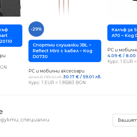
-29%
лъф
Калъф за 
mart
A70 – Код 
D20110
Спортни слушалки JBL –
PC и мобилн
Reflect Mini с кабел – Код
ари
4.09
€
/ 8.00 
D0730
Курс: 1 EUR 
 BGN
PC и мобилни аксесоари
30.17
€
/ 59.01 лв.
42.44
€
/ 83.01 лв.
Курс: 1 EUR = 1.95583 BGN
е
одукти, специални