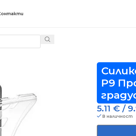
Контакти
 P9 Прозрачен, 360-градусов – Код D20119
Силик
P9 Пр
градус
5.11
€
/ 9
В наличност