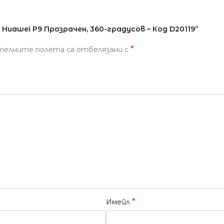
Huawei P9 Прозрачен, 360-градусов – Код D20119”
*
телните полета са отбелязани с
*
Имейл