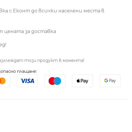
вка с Еконт до всички населени места в
т цената за доставка
ед!
азглеждат този продукт в момента!
опасно плащане: