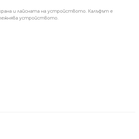
екрана и лайсната на устройството. Калъфът е
 утежнява устройството.