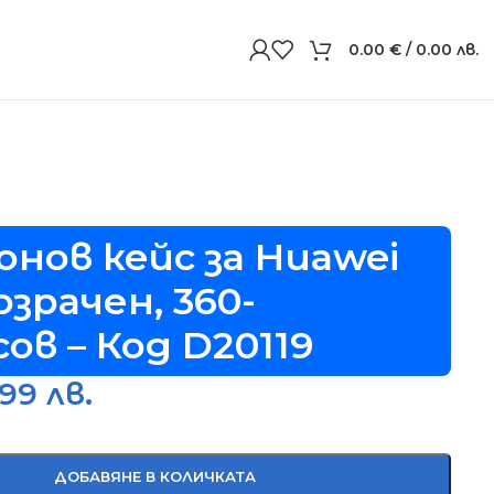
0.00
€
/ 0.00 лв.
онов кейс за Huawei
озрачен, 360-
ов – Код D20119
.99 лв.
ДОБАВЯНЕ В КОЛИЧКАТА