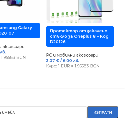
Samsung Galaxy
К
Протектор от закалено
D20107
S
стъкло за Oneplus 8 – Код
D
D20126
и аксесоари
лв.
PC 
PC и мобилни аксесоари
= 1.95583 BGN
4.0
3.07
€
/ 6.00 лв.
Кур
Курс: 1 EUR = 1.95583 BGN