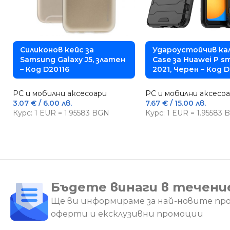
Силиконов кейс за
Удароустойчив ка
Samsung Galaxy J5, златен
Case за Huawei P s
– Код D20116
2021, Черен – Код 
PC и мобилни аксесоари
PC и мобилни аксесо
3.07
€
/ 6.00 лв.
7.67
€
/ 15.00 лв.
Курс: 1 EUR = 1.95583 BGN
Курс: 1 EUR = 1.95583
Бъдете винаги в течени
Ще ви информираме за най-новите пр
оферти и ексклузивни промоции