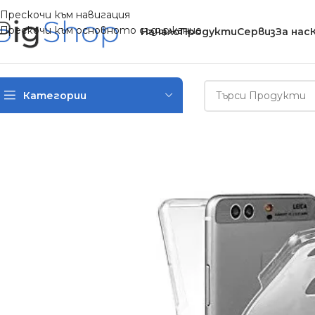
Прескочи към навигация
Прескочи към основното съдържание
Начало
Продукти
Сервиз
За нас
Категории
Начало
/
PC и мобилни аксесоари
/
Силиконов кейс за Huawei