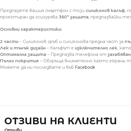
Предпазете вашия смартфон с този
силиконов калъф
, 
проектиран да осигурява
360° защита
, предпазвайки те
Основни характеристики:
2 части
– Силиконов гръб и силиконова предна част за
пъ
Лек и тънък дизайн
– Калъфът е
изключително лек
, кат
Оптимална защита
– Предпазва телефона от
захабяван
Пълно покритие
– Обгръща внимателно както екрана, т
Можете да ни последвате и във
Facebook
ОТЗИВИ НА КЛИЕНТИ
Отзиви