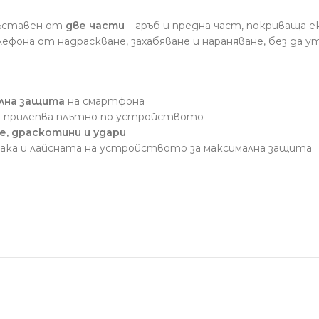
съставен от
две части
– гръб и предна част, покриваща 
лефона от надраскване, захабяване и нараняване, без да
лна защита
на смартфона
о прилепва плътно по устройството
е, драскотини и удари
ака и лайсната на устройството за максимална защита