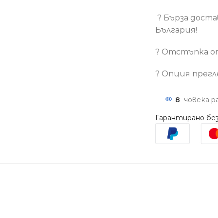
?
Бърза доста
България!
? Отстъпка о
?
Опция прегл
8
човека р
Гарантирано без