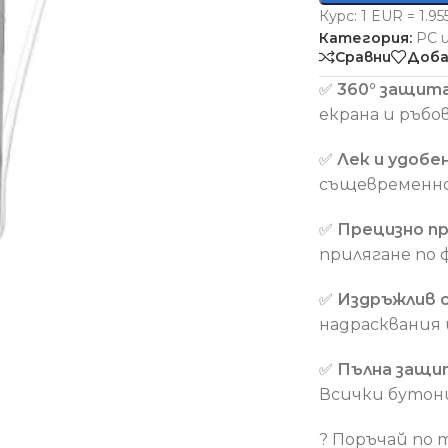
Курс: 1 EUR = 1.9
Категория:
PC 
Сравни
Доба
✅
360° защит
екрана и ръбо
✅
Лек и удобе
същевременно
✅
Прецизно п
прилягане по
✅
Издръжлив 
надрасквания 
✅
Пълна защи
Всички бутон
? Поръчай по