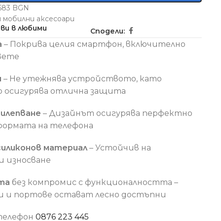
5583 BGN
и мобилни аксесоари
ви в любими
Сподели:
а
– Покрива целия смартфон, включително
вете
н
– Не утежнява устройството, като
 осигурява отлична защита
рилепване
– Дизайнът осигурява перфектно
 формата на телефона
силиконов материал
– Устойчив на
и износване
та
без компромис с функционалността –
и и портове остават лесно достъпни
 телефон
0876 223 445