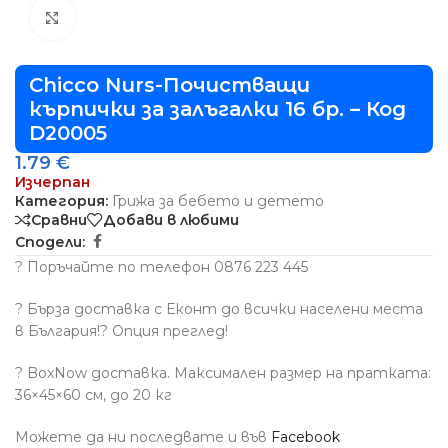
Виж повече
Chicco Nurs-Почистващи
кърпички за залъгалки 16 бр. – Код
D20005
1.79
€
Изчерпан
Категория:
Грижа за бебето и детето
Сравни
Добави в любими
Сподели:
? Поръчайте по телефон 0876 223 445
? Бърза доставка с Еконт до всички населени места
в България!? Опция преглед!
? BoxNow доставка. Максимален размер на пратката:
36×45×60 см, до 20 кг
Можете да ни последвате и във
Facebook