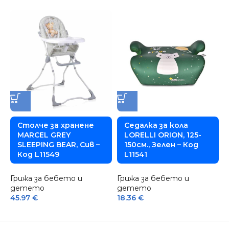
Столче за хранене
Седалка за кола
MARCEL GREY
LORELLI ORION, 125-
SLEEPING BEAR, Сив –
150см., Зелен – Код
Код L11549
L11541
Грижа за бебето и
Грижа за бебето и
Г
детето
детето
45.97
€
18.36
€
1