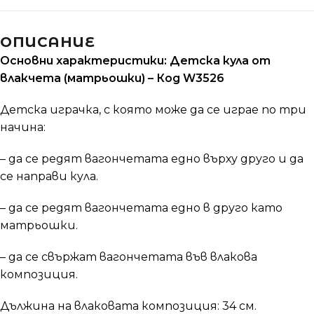
ОПИСАНИЕ
Основни характеристики: Детска кула от
влакчета (матрьошки) – Код W3526
Детска играчка, с която може да се играе по три
начина:
– да се редят вагончетата едно върху друго и да
се направи кула.
– да се редят вагончетата едно в друго като
матрьошки.
– да се свържат вагончетата във влакова
композиция.
Дължина на влаковата композиция: 34 см.