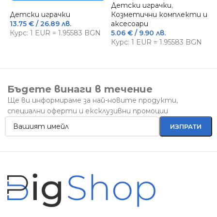
Детски играчки
,
Детски играчки
Козметични комплекти и
13.75
€
/ 26.89 лв.
аксесоари
Д
Курс: 1 EUR = 1.95583 BGN
5.06
€
/ 9.90 лв.
с
Курс: 1 EUR = 1.95583 BGN
7
К
Бъдете винаги в течение
Ще ви информираме за най-новите продукти,
специални оферти и ексклузивни промоции