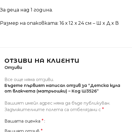
За деца над 1 година.
Размер на опаковката: 16 х 12 х 24 см – Ш x Д x В
ОТЗИВИ НА КЛИЕНТИ
Отзиви
Все още няма отзиви.
Бъдете първият написал отзив за “Детска кула
от влакчета (матрьошки) – Код W3526”
Вашият имейл адрес няма да бъде публикуван.
*
Задължителните полета са отбелязани с
*
Вашата оценка
*
Вашият отзив