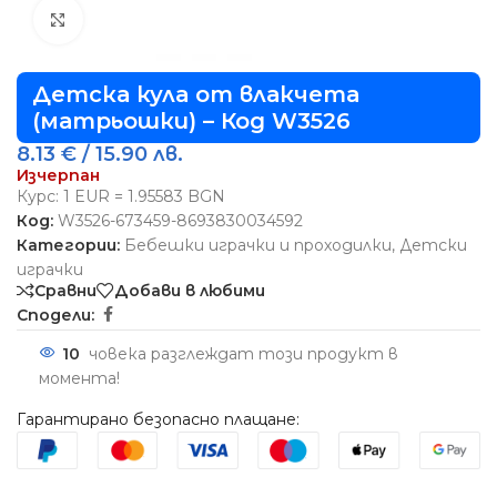
Виж повече
Детска кула от влакчета
(матрьошки) – Код W3526
8.13
€
/ 15.90 лв.
Изчерпан
Курс: 1 EUR = 1.95583 BGN
Код:
W3526-673459-8693830034592
Категории:
Бебешки играчки и проходилки
,
Детски
играчки
Сравни
Добави в любими
Сподели:
10
човека разглеждат този продукт в
момента!
Гарантирано безопасно плащане: