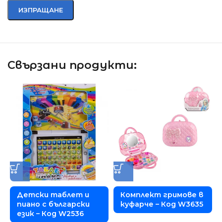
Свързани продукти:
Детски таблет и
Комплект гримове в
пиано с български
куфарче – Код W3635
език – Код W2536