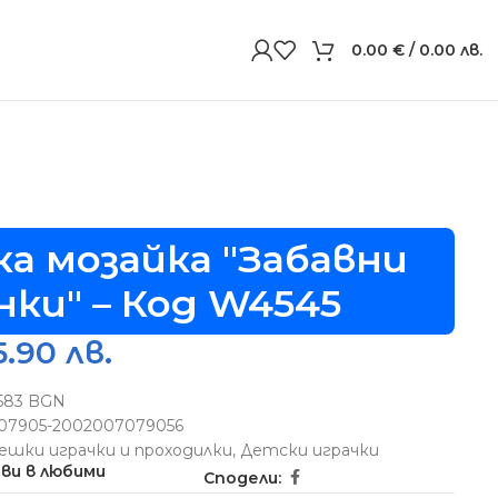
0.00
€
/ 0.00 лв.
а мозайка "Забавни
нки" – Код W4545
5.90 лв.
5583 BGN
07905-2002007079056
ешки играчки и проходилки
,
Детски играчки
ви в любими
Сподели: