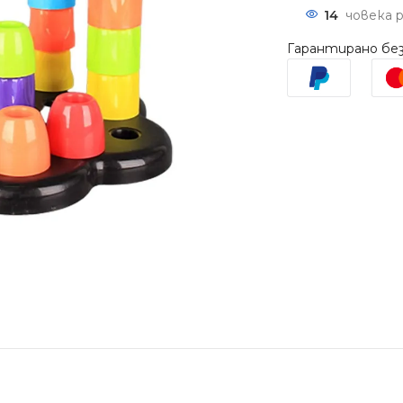
14
човека 
Гарантирано без