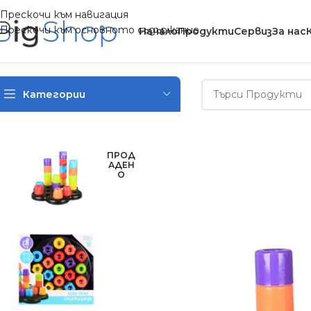
Прескочи към навигация
Прескочи към основното съдържание
Начало
Продукти
Сервиз
За нас
Категории
Начало
/
Детски играчки
/
Бебешки играчки и проходилки
/
Д
ПРОД
АДЕН
О