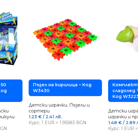
 50
Пъзел на кирилица – Код
Комплект
Код
W3430
сладолед 
Код W322
Детски играчки
,
Пъзели и
ски
сортери
Детски игр
тикули
1.23
€
/ 2.41 лв.
играчки и п
Курс: 1 EUR = 1.95583 BGN
1.48
€
/ 2.89 
 BGN
Курс: 1 EUR 