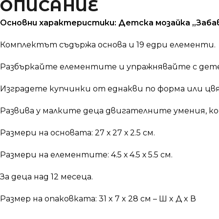
ОПИСАНИЕ
Основни характеристики: Детска мозайка „Забав
Комплектът съдържа основа и 19 едри елементи.
Разбъркайте елементите и упражнявайте с дете
Изградете купчинки от еднакви по форма или цв
Развива у малките деца двигателните умения, к
Размери на основата: 27 х 27 х 2.5 см.
Размери на елементите: 4.5 х 4.5 х 5.5 см.
За деца над 12 месеца.
Размер на опаковката: 31 x 7 x 28 см – Ш x Д x В