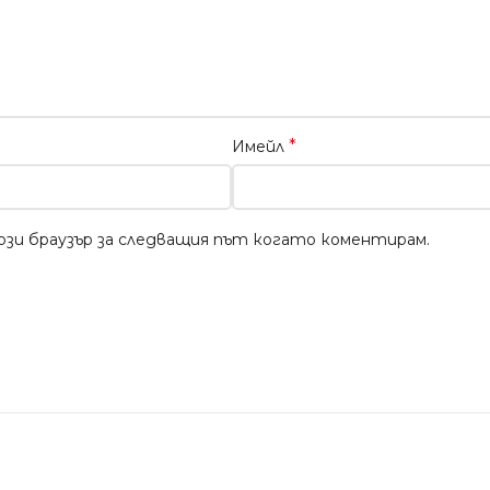
*
Имейл
този браузър за следващия път когато коментирам.