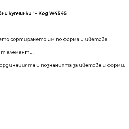
ни купчинки“ – Код W4545
то сортирането им по форма и цветове.
ят елементи.
оординацията и познанията за цветове и форми.