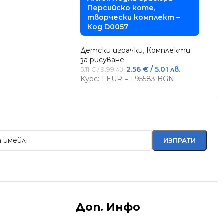
Персийско коте,
творчески комплект –
Код D0057
Детски играчки
,
Комплекти
за рисуване
2.56
€
/ 5.01 лв.
5.11
€
/ 9.99 лв.
Курс: 1 EUR = 1.95583 BGN
Доп. Инфо