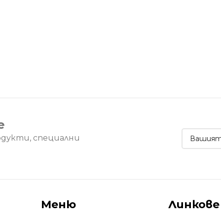
е
одукти, специални
Меню
Линкове