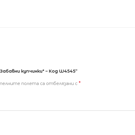
Забавни купчинки" – Код W4545”
*
телните полета са отбелязани с