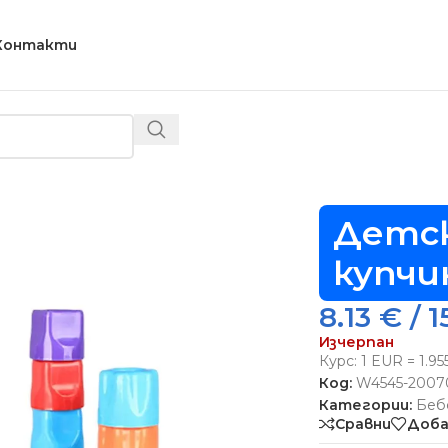
Контакти
етска мозайка "Забавни купчинки" – Код W4545
Детск
купчи
8.13
€
/ 1
Изчерпан
Курс: 1 EUR = 1.9
Код:
W4545-2007
Категории:
Беб
Сравни
Доба