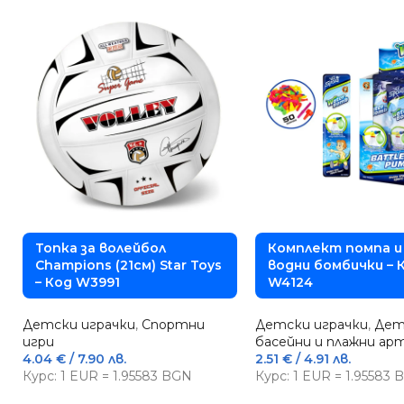
Топка за волейбол
Комплект помпа и
Champions (21см) Star Toys
водни бомбички – 
– Код W3991
W4124
Детски играчки
,
Спортни
Детски играчки
,
Дет
игри
басейни и плажни ар
4.04
€
/ 7.90 лв.
2.51
€
/ 4.91 лв.
Курс: 1 EUR = 1.95583 BGN
Курс: 1 EUR = 1.95583