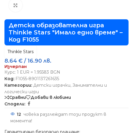
Виж повече
Детска образователна игра
Thinkle Stars "Имало едно време" –
Код F1055
Thinkle Stars
8.64
€
/ 16.90 лв.
Изчерпан
Курс: 1 EUR = 1.95583 BGN
Код:
F1055-8901137261635
Категории:
Детски играчки
,
Занимателни и
логически игри
Сравни
Добави в любими
Сподели:
12
човека разглеждат този продукт в
момента!
Гарантирано безопасно плащане: