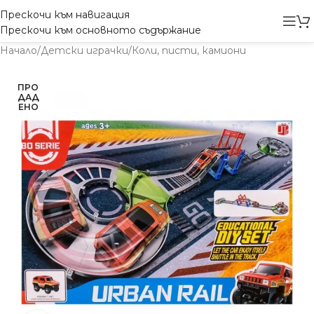
Прескочи към навигация
Прескочи към основното съдържание
Начало
/
Детски играчки
/
Коли, писти, камиони
ПРО
ДАД
ЕНО