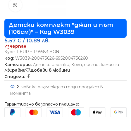
Виж повече
Детски комплект "джип и път
(106см)" – Код W3039
5.57
€
/ 10.89 лв.
Изчерпан
Курс: 1 EUR = 1.95583 BGN
Код:
W3039-200473626-6952004736260
Категории:
Детски играчки
,
Коли, писти, камиони
Сравни
Добави в любими
Сподели:
2
човека разглеждат този продукт в
момента!
Гарантирано безопасно плащане: