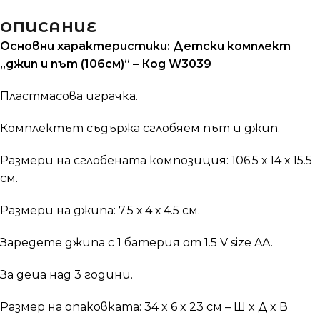
ОПИСАНИЕ
Основни характеристики: Детски комплект
„джип и път (106см)“ – Код W3039
Пластмасова играчка.
Комплектът съдържа сглобяем път и джип.
Размери на сглобената композиция: 106.5 х 14 х 15.5
см.
Размери на джипа: 7.5 х 4 х 4.5 см.
Заредете джипа с 1 батерия от 1.5 V size AA.
За деца над 3 години.
Размер на опаковката: 34 x 6 x 23 см – Ш x Д x В