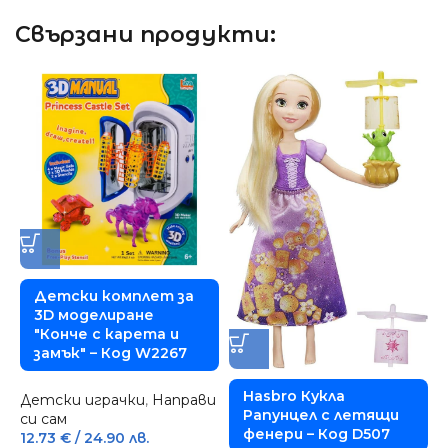
Свързани продукти:
Детски комплет за
Д
3D моделиране
к
"Конче с карета и
о
замък" – Код W2267
1
К
Hasbro Кукла
Детски играчки
,
Направи
Рапунцел с летящи
си сам
фенери – Код D507
12.73
€
/ 24.90 лв.