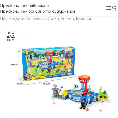
Прескочи към навигация
Прескочи към основното съдържание
Начало
/
Детски играчки
/
Коли, писти, камиони
ПРО
ДАД
ЕНО