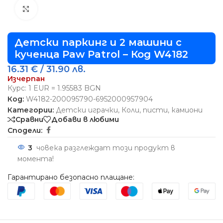
Виж повече
Детски паркинг и 2 машини с
кученца Paw Patrol – Код W4182
16.31
€
/ 31.90 лв.
Изчерпан
Курс: 1 EUR = 1.95583 BGN
Код:
W4182-200095790-6952000957904
Категории:
Детски играчки
,
Коли, писти, камиони
Сравни
Добави в любими
Сподели:
3
човека разглеждат този продукт в
момента!
Гарантирано безопасно плащане: