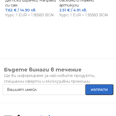
Детски играчки
,
Направи
басейни и плажни
1
си сам
артикули
К
7.62
€
/ 14.90 лв.
2.51
€
/ 4.91 лв.
Курс: 1 EUR = 1.95583 BGN
Курс: 1 EUR = 1.95583 BGN
Бъдете винаги в течение
Ще ви информираме за най-новите продукти,
специални оферти и ексклузивни промоции