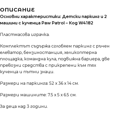
ОПИСАНИЕ
Основни характеристики: Детски паркинг и 2
машини с кученца Paw Patrol – Код W4182
Пластмасова играчка.
Комплектът съдържа сглобяем паркинг с ръчен
елеватор, бензиностанция, хеликоптерна
площадка, командна кула, подвижна бариера, две
превозни средства с прикрепени към тях
кученца и пътни знаци.
Размери на паркинга: 52 х 36 х 14 см.
Размери машините: 7.5 х 5 х 6.5 см.
За деца над 3 години.