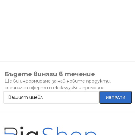
Д
К
5
5
К
Бъдете винаги в течение
Ще ви информираме за най-новите продукти,
специални оферти и ексклузивни промоции