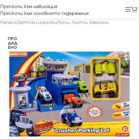
Прескочи към навигация
Прескочи към основното съдържание
Начало
/
Детски играчки
/
Коли, писти, камиони
ПРО
ДАД
ЕНО