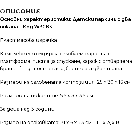
ОПИСАНИЕ
Основни характеристики: Детски паркинг с два
пикапа – Код W3083
Пластмасова играчка.
Комплектът съдържа сглобяем паркинг с
платформа, писта за спускане, гараж с отваряема
врата, бензиностанция, бариера и два пикапа.
Размери на сглобената композиция: 25 х 20 х 16 см.
Размери на пикапите: 5.5 х 3 х 3.5 см.
За деца над 3 години.
Размер на опаковката: 31 x 6 x 23 см – Ш x Д x В