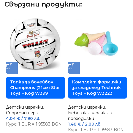
Свързани продукти:
Топка за волейбол
Комплект формички
Champions (21см) Star
за сладолед Technok
Toys – Код W3991
Toys – Код W3223
Детски играчки
,
Детски играчки
,
Спортни игри
Бебешки играчки и
4.04
€
/ 7.90 лв.
проходилки
Курс: 1 EUR = 1.95583 BGN
1.48
€
/ 2.89 лв.
Курс: 1 EUR = 1.95583 BGN