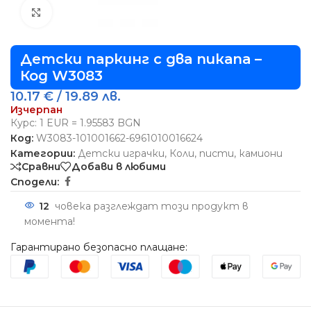
Виж повече
Детски паркинг с два пикапа –
Код W3083
10.17
€
/ 19.89 лв.
Изчерпан
Курс: 1 EUR = 1.95583 BGN
Код:
W3083-101001662-6961010016624
Категории:
Детски играчки
,
Коли, писти, камиони
Сравни
Добави в любими
Сподели:
12
човека разглеждат този продукт в
момента!
Гарантирано безопасно плащане: