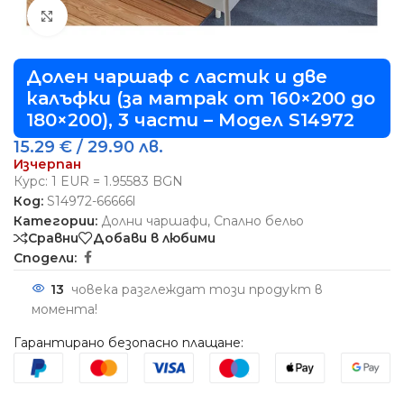
Виж повече
Долен чаршаф с ластик и две
калъфки (за матрак от 160×200 до
180×200), 3 части – Модел S14972
15.29
€
/ 29.90 лв.
Изчерпан
Курс: 1 EUR = 1.95583 BGN
Код:
S14972-66666l
Категории:
Долни чаршафи
,
Спално бельо
Сравни
Добави в любими
Сподели:
13
човека разглеждат този продукт в
момента!
Гарантирано безопасно плащане: