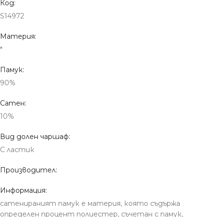
Код:
S14972
Материя:
*
Памук:
90%
Сатен:
10%
Вид долен чаршаф:
С ластик
Производител:
Информация:
сатенираният памук е материя, която съдържа
определен процент полиестер, съчетан с памук,