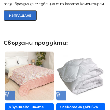
този браузър за следващия път когато коментирам.
Свързани продукти:
Двулицево шалте
Олекотена завивка