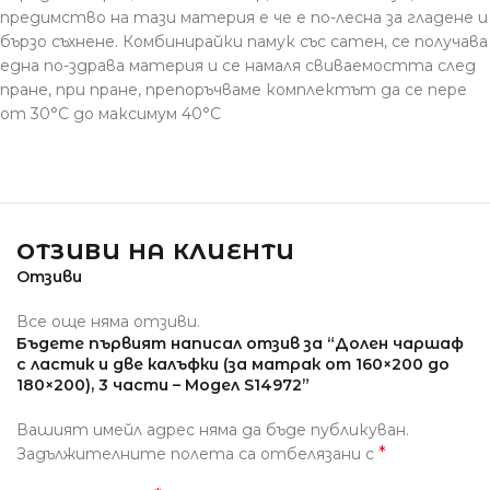
предимство на тази материя е че е по-лесна за гладене и
бързо съхнене. Комбинирайки памук със сатен, се получава
една по-здрава материя и се намаля свиваемостта след
пране, при пране, препоръчваме комплектът да се пере
от 30°С до максимум 40°С
ОТЗИВИ НА КЛИЕНТИ
Отзиви
Все още няма отзиви.
Бъдете първият написал отзив за “Долен чаршаф
с ластик и две калъфки (за матрак от 160×200 до
180×200), 3 части – Модел S14972”
Вашият имейл адрес няма да бъде публикуван.
*
Задължителните полета са отбелязани с