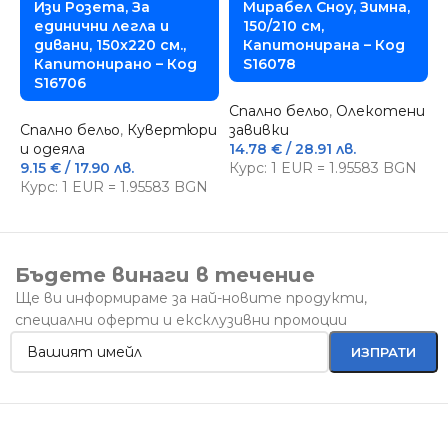
Изи Розета, За
Мирабел Сноу, Зимна,
единични легла и
150/210 см,
дивани, 150х220 см.,
Капитонирана – Код
Капитонирано – Код
S16078
С
S16706
с
Спално бельо
,
Олекотени
2
Спално бельо
,
Кувертюри
завивки
К
и одеяла
14.78
€
/ 28.91 лв.
9.15
€
/ 17.90 лв.
Курс: 1 EUR = 1.95583 BGN
Курс: 1 EUR = 1.95583 BGN
Бъдете винаги в течение
Ще ви информираме за най-новите продукти,
специални оферти и ексклузивни промоции