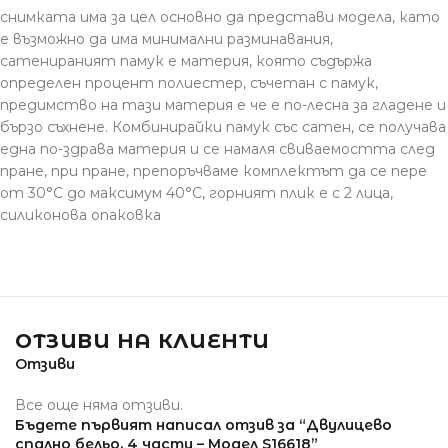
снимката има за цел основно да представи модела, като
е възможно да има минимални разминавания,
сатенираният памук е материя, която съдържа
определен процент полиестер, съчетан с памук,
предимство на тази материя е че е по-лесна за гладене и
бързо съхнене. Комбинирайки памук със сатен, се получава
една по-здрава материя и се намаля свиваемостта след
пране, при пране, препоръчваме комплектът да се пере
от 30°С до максимум 40°С, горният плик е с 2 лица,
силиконова опаковка
ОТЗИВИ НА КЛИЕНТИ
Отзиви
Все още няма отзиви.
Бъдете първият написал отзив за “Двулицево
спално бельо, 4 части – Модел S16618”