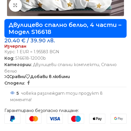
Виж повече
Двулицево спално бельо, 4 части –
Модел S16618
20.40
€
/ 39.90 лв.
Изчерпан
Курс: 1 EUR = 1.95583 BGN
Код:
S16618-12000b
Категории:
Двулицеви спални комплекти
,
Спално
бельо
Сравни
Добави в любими
Сподели:
5
човека разглеждат този продукт в
момента!
Гарантирано безопасно плащане: