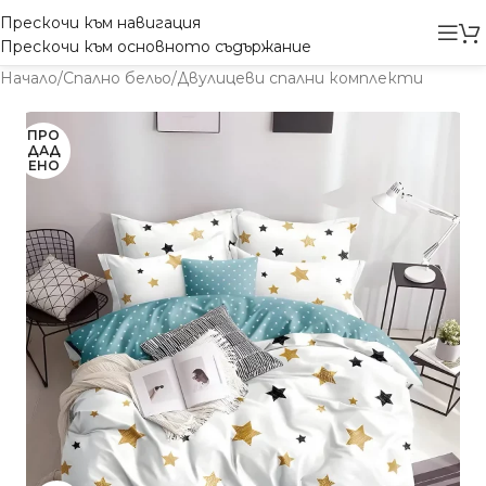
Прескочи към навигация
Прескочи към основното съдържание
Начало
/
Спално бельо
/
Двулицеви спални комплекти
ПРО
ДАД
ЕНО