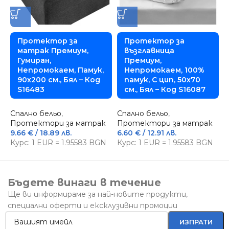
Протектор за
Протектор за
матрак Премиум,
възглавница
Гумиран,
Премиум,
Непромокаем, Памук,
Непромокаем, 100%
90х200 см., Бял – Код
памук, С цип, 50х70
S16483
см., Бял – Код S16087
С
ч
Спално бельо
,
Спално бельо
,
1
Протектори за матрак
Протектори за матрак
К
9.66
€
/ 18.89 лв.
6.60
€
/ 12.91 лв.
Курс: 1 EUR = 1.95583 BGN
Курс: 1 EUR = 1.95583 BGN
Бъдете винаги в течение
Ще ви информираме за най-новите продукти,
специални оферти и ексклузивни промоции