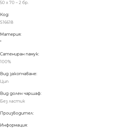
50 x 70 – 2 бр.
Код:
S16618
Материя:
*
Сатениран памук:
100%
Вид закопчаване:
Цип
Вид долен чаршаф:
Без ластик
Производител:
Информация: