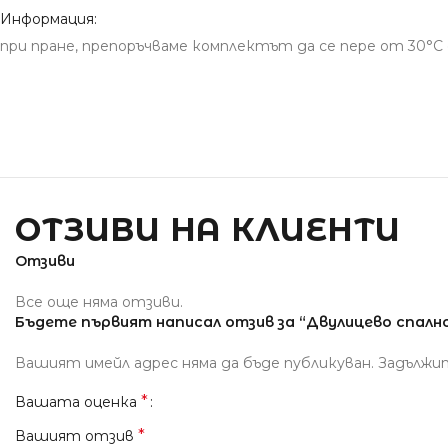
Информация:
при пране, препоръчваме комплектът да се пере от 30°С д
ОТЗИВИ НА КЛИЕНТИ
Отзиви
Все още няма отзиви.
Бъдете първият написал отзив за “Двулицево спално 
Вашият имейл адрес няма да бъде публикуван.
Задължи
*
Вашата оценка
*
Вашият отзив