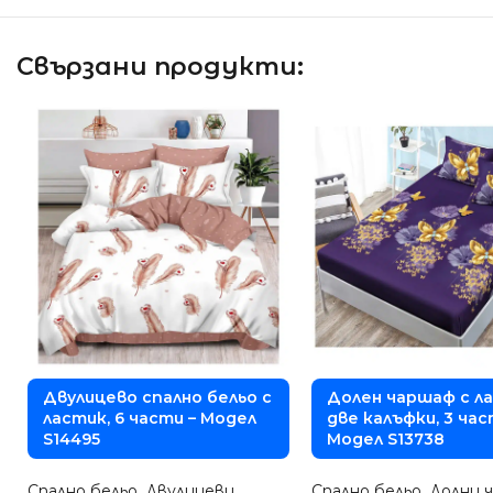
Свързани продукти:
Двулицево спално бельо с
Долен чаршаф с л
ластик, 6 части – Модел
две калъфки, 3 час
S14495
Модел S13738
Спално бельо
,
Двулицеви
Спално бельо
,
Долни 