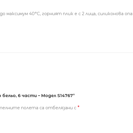
о максимум 40°С, горният плик е с 2 лица, силиконова оп
бельо, 6 части – Модел S14767”
*
телните полета са отбелязани с