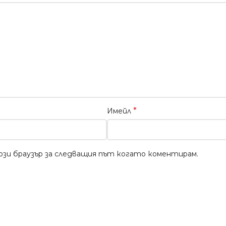
*
Имейл
този браузър за следващия път когато коментирам.