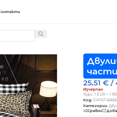
Контакти
ево спално бельо, 6 части – Модел S14767
Двули
части
25.51
€
/ 
Изчерпан
Курс: 1 EUR = 1.9
Код:
S14767-6666
Категории:
Дву
Сравни
Доба