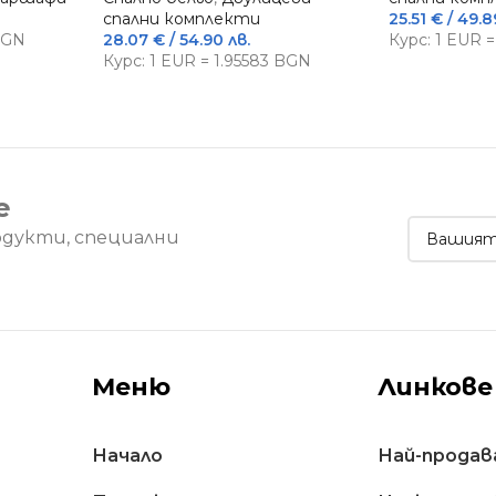
спални комплекти
25.51
€
/ 49.8
 BGN
28.07
€
/ 54.90 лв.
Курс: 1 EUR 
Курс: 1 EUR = 1.95583 BGN
е
одукти, специални
Меню
Линкове
Начало
Най-продав