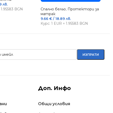
9 лв.
спа
= 1.95583 BGN
Спално бельо
,
Протектори за
22.
матрак
Кур
9.66
€
/ 18.89 лв.
Курс: 1 EUR = 1.95583 BGN
Доп. Инфо
ани
Общи условия