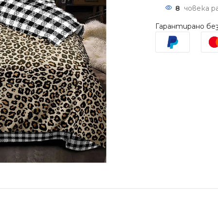
8
човека р
Гарантирано без