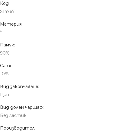
Код:
S14767
Материя:
*
Памук:
90%
Сатен:
10%
Вид закопчаване:
Цип
Вид долен чаршаф:
Без ластик
Производител: