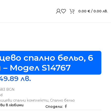
0.00
€
/ 0.00 лв.
цево спално бельо, 6
 – Модел S14767
49.89 лв.
5583 BGN
6d
лицеви спални комплекти
,
Спално бельо
ви в любими
Сподели: