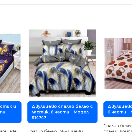
астик и
Двулицево спално бельо с
Двулицево
ти –
ластик, 6 части – Модел
6 части –
S14747
Спално бель
чаршафи
Спално бельо
,
Двулицеви
спални ком