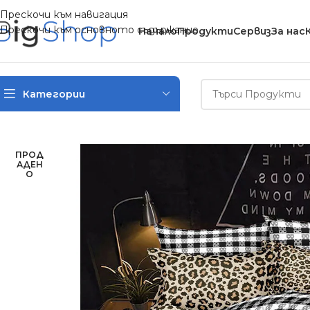
Прескочи към навигация
Прескочи към основното съдържание
Начало
Продукти
Сервиз
За нас
Категории
Начало
/
Спално бельо
/
Двулицеви спални комплекти
/
Двулиц
ПРОД
АДЕН
О