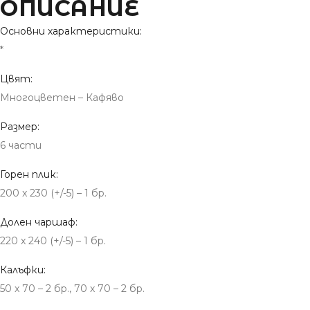
ОПИСАНИЕ
Основни характеристики:
*
Цвят:
Многоцветен – Кафяво
Размер:
6 части
Горен плик:
200 x 230 (+/-5) – 1 бр.
Долен чаршаф:
220 x 240 (+/-5) – 1 бр.
Калъфки:
50 x 70 – 2 бр., 70 x 70 – 2 бр.