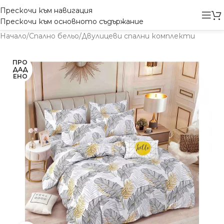
Прескочи към навигация
Прескочи към основното съдържание
Начало
/
Спално бельо
/
Двулицеви спални комплекти
ПРО
ДАД
ЕНО