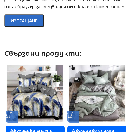
Запазване на името, имейл адреса и уебсайта ми в
този браузър за следващия път когато коментирам.
Свързани продукти:
Двулицево спално
Двулицево спално