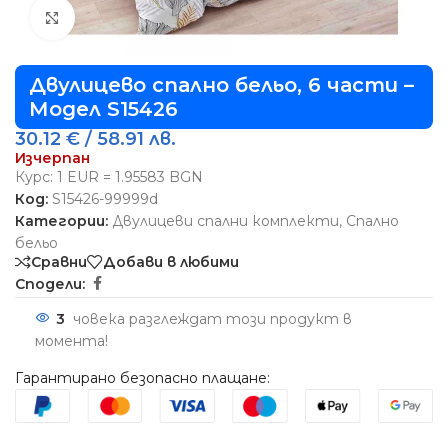
Виж повече
Двулицево спално бельо, 6 части –
Модел S15426
30.12
€
/ 58.91 лв.
Изчерпан
Курс: 1 EUR = 1.95583 BGN
Код:
S15426-99999d
Категории:
Двулицеви спални комплекти
,
Спално
бельо
Сравни
Добави в любими
Сподели:
3
човека разглеждат този продукт в
момента!
Гарантирано безопасно плащане: