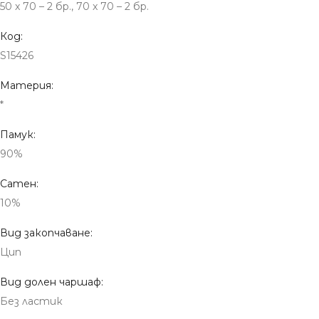
50 x 70 – 2 бр., 70 x 70 – 2 бр.
Код:
S15426
Материя:
*
Памук:
90%
Сатен:
10%
Вид закопчаване:
Цип
Вид долен чаршаф:
Без ластик