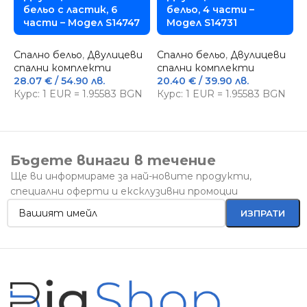
бельо с ластик, 6
бельо, 4 части –
части – Модел S14747
Модел S14731
Спално бельо
,
Двулицеви
Спално бельо
,
Двулицеви
С
спални комплекти
спални комплекти
с
28.07
€
/ 54.90 лв.
20.40
€
/ 39.90 лв.
2
Курс: 1 EUR = 1.95583 BGN
Курс: 1 EUR = 1.95583 BGN
К
Бъдете винаги в течение
Ще ви информираме за най-новите продукти,
специални оферти и ексклузивни промоции