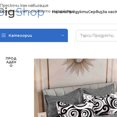
Прескочи към навигация
Прескочи към основното съдържание
Начало
Продукти
Сервиз
За нас
Категории
Начало
/
Спално бельо
/
Двулицеви спални комплекти
/
Двулиц
ПРОД
АДЕН
О