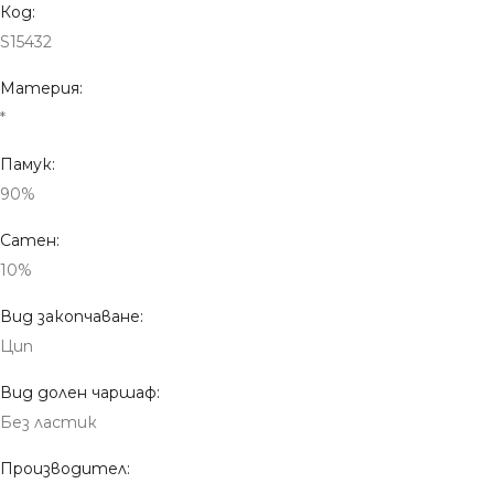
Код:
S15432
Материя:
*
Памук:
90%
Сатен:
10%
Вид закопчаване:
Цип
Вид долен чаршаф:
Без ластик
Производител: