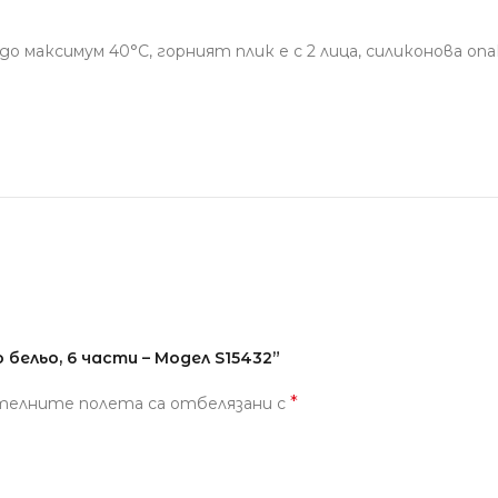
о максимум 40°С, горният плик е с 2 лица, силиконова оп
бельо, 6 части – Модел S15432”
*
телните полета са отбелязани с