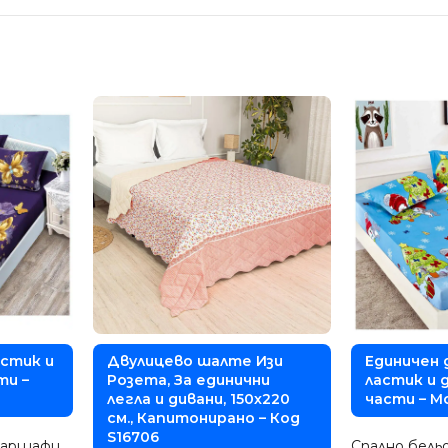
астик и
Двулицево шалте Изи
Единичен 
ти –
Розета, За единични
ластик и д
легла и дивани, 150х220
части – М
см., Капитонирано – Код
S16706
чаршафи
Спално бель