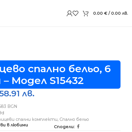
0.00
€
/ 0.00 лв.
цево спално бельо, 6
 – Модел S15432
58.91 лв.
5583 BGN
9d
лицеви спални комплекти
,
Спално бельо
ви в любими
Сподели: