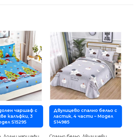
долен чаршаф с
Двулицево спално бельо с
К
ве калъфки, 3
ластик, 4 части – Модел
ч
одел S15295
S14985
D
о
,
Долни чаршафи
Спално бельо
,
Двулицеви
Спа