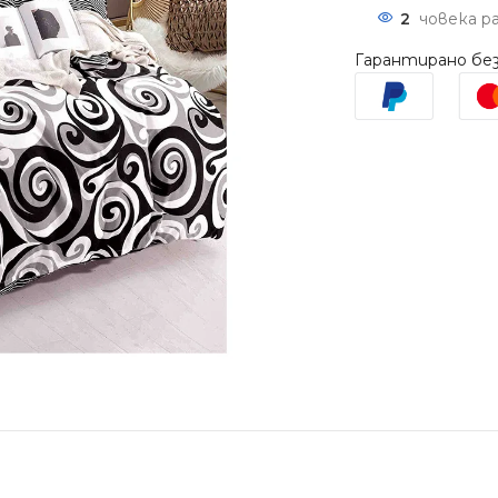
2
човека р
Гарантирано без