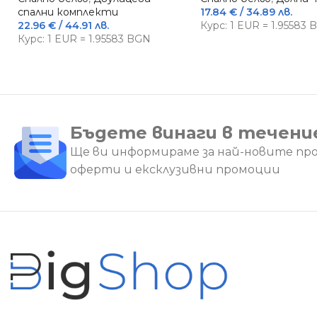
спални комплекти
17.84
€
/ 34.89 лв.
22.96
€
/ 44.91 лв.
Курс: 1 EUR = 1.95583
Курс: 1 EUR = 1.95583 BGN
Бъдете винаги в течени
Ще ви информираме за най-новите пр
оферти и ексклузивни промоции