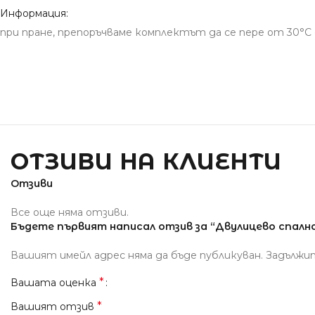
Информация:
при пране, препоръчваме комплектът да се пере от 30°С д
ОТЗИВИ НА КЛИЕНТИ
Отзиви
Все още няма отзиви.
Бъдете първият написал отзив за “Двулицево спално 
Вашият имейл адрес няма да бъде публикуван.
Задължи
*
Вашата оценка
*
Вашият отзив