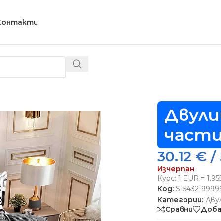
Контакти
ево спално бельо, 6 части – Модел S15432
Двули
части
30.12
€
/ 
Изчерпан
Курс: 1 EUR = 1.9
Код:
S15432-9999
Категории:
Дву
Сравни
Доба