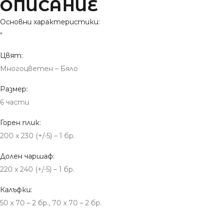
ОПИСАНИЕ
Основни характеристики:
*
Цвят:
Многоцветен – Бяло
Размер:
6 части
Горен плик:
200 x 230 (+/-5) – 1 бр.
Долен чаршаф:
220 x 240 (+/-5) – 1 бр.
Калъфки:
50 x 70 – 2 бр., 70 x 70 – 2 бр.