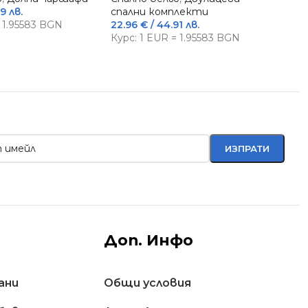
9 лв.
спални комплекти
20.
= 1.95583 BGN
22.96
€
/ 44.91 лв.
Кур
Курс: 1 EUR = 1.95583 BGN
Доп. Инфо
ани
Общи условия