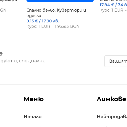
17.84
€
/ 34.8
 BGN
Спално бельо
,
Кувертюри и
Курс: 1 EUR 
одеяла
9.15
€
/ 17.90 лв.
Курс: 1 EUR = 1.95583 BGN
е
одукти, специални
Меню
Линкове
Начало
Най-продав