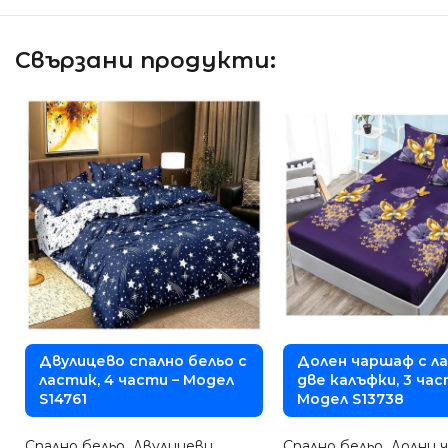
Свързани продукти:
Двулицево спално бельо с
Долен чаршаф с л
ластик, 4 части – Модел
две калъфки, 3 час
S14761
Модел S13738
Спално бельо
,
Двулицеви
Спално бельо
,
Долни 