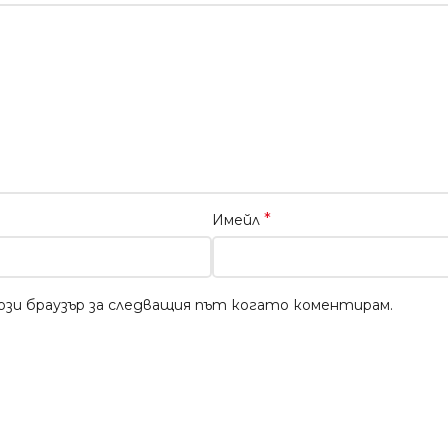
*
Имейл
този браузър за следващия път когато коментирам.