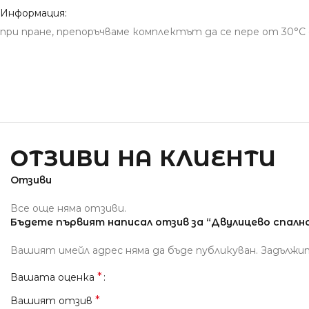
Информация:
при пране, препоръчваме комплектът да се пере от 30°С д
ОТЗИВИ НА КЛИЕНТИ
Отзиви
Все още няма отзиви.
Бъдете първият написал отзив за “Двулицево спално 
Вашият имейл адрес няма да бъде публикуван.
Задължи
*
Вашата оценка
*
Вашият отзив