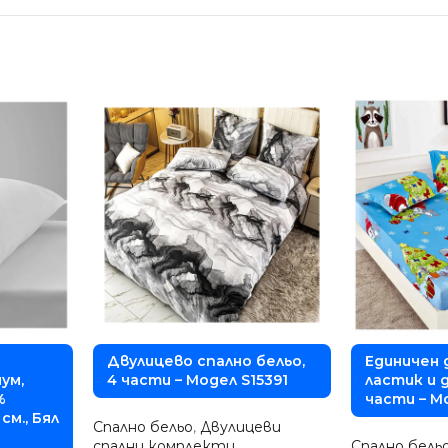
Двулицево спално бельо,
Единичен 
ум,
4 части – Модел S15391
ластик и д
%
части – М
см., Бял
Спално бельо
,
Двулицеви
спални комплекти
Спално бель