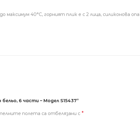
о максимум 40°С, горният плик е с 2 лица, силиконова оп
бельо, 6 части – Модел S15437”
*
телните полета са отбелязани с