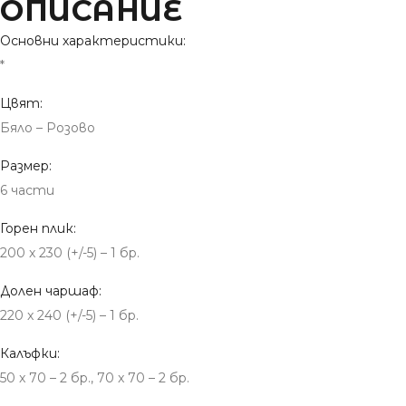
ОПИСАНИЕ
Основни характеристики:
*
Цвят:
Бяло – Розово
Размер:
6 части
Горен плик:
200 x 230 (+/-5) – 1 бр.
Долен чаршаф:
220 x 240 (+/-5) – 1 бр.
Калъфки:
50 x 70 – 2 бр., 70 x 70 – 2 бр.