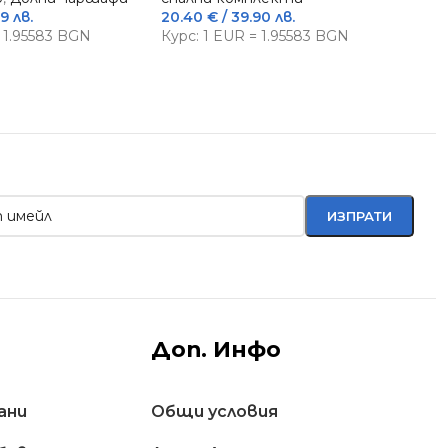
9 лв.
20.40
€
/ 39.90 лв.
20.
= 1.95583 BGN
Курс: 1 EUR = 1.95583 BGN
Кур
Доп. Инфо
ани
Общи условия