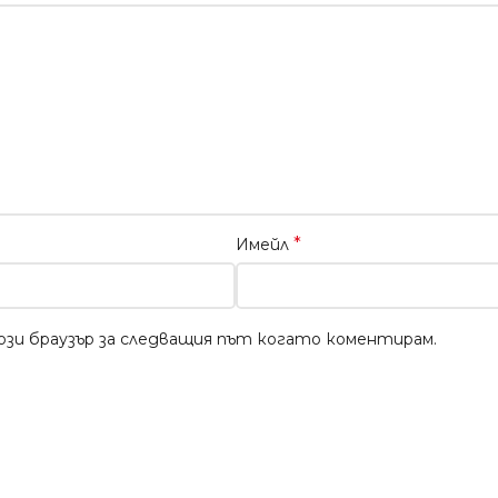
*
Имейл
този браузър за следващия път когато коментирам.