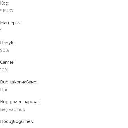
Код:
S15437
Материя:
*
Памук:
90%
Сатен:
10%
Вид закопчаване:
Цип
Вид долен чаршаф:
Без ластик
Производител: