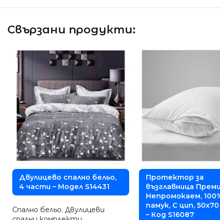
Свързани продукти:
Двулицево спално бельо,
Протектор за
4 части – Модел S14431
възглавница Преми
Непромокаем, 100
памук, С цип, 50х70 
Спално бельо
,
Двулицеви
– Код S16087
спални комплекти