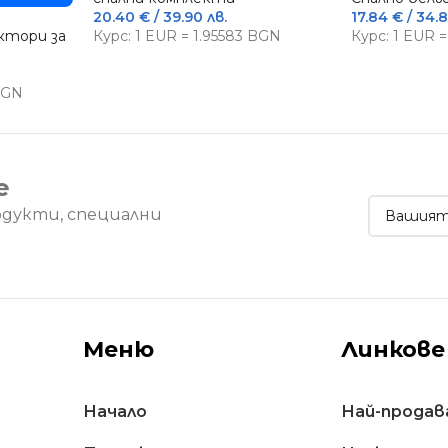
20.40
€
/ 39.90 лв.
17.84
€
/ 34.8
тори за
Курс: 1 EUR = 1.95583 BGN
Курс: 1 EUR 
 BGN
е
одукти, специални
Меню
Линкове
Начало
Най-продав