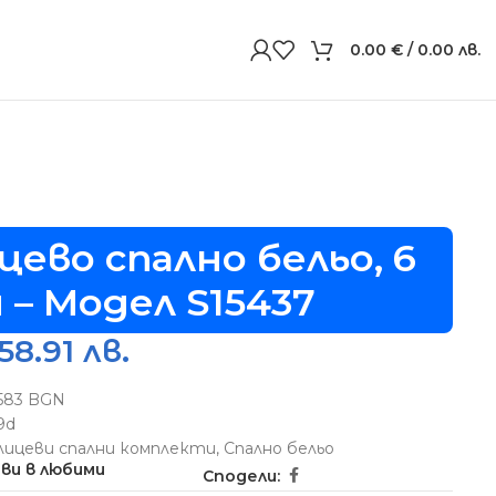
0.00
€
/ 0.00 лв.
цево спално бельо, 6
 – Модел S15437
58.91 лв.
5583 BGN
9d
лицеви спални комплекти
,
Спално бельо
ви в любими
Сподели: