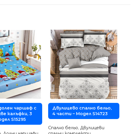
долен чаршаф с
Двулицево спално бельо,
К
ве калъфки, 3
4 части – Модел S14723
ч
одел S15295
D
Спално бельо
,
Двулицеви
о
,
Долни чаршафи
спални комплекти
Спа