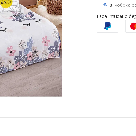
8
човека р
Гарантирано без