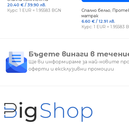
20.40
€
/ 39.90 лв.
Курс: 1 EUR = 1.95583 BGN
Спално бельо
,
Протек
матрак
6.60
€
/ 12.91 лв.
Курс: 1 EUR = 1.95583
Бъдете винаги в течени
Ще ви информираме за най-новите пр
оферти и ексклузивни промоции