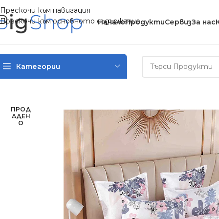
Прескочи към навигация
Прескочи към основното съдържание
Начало
Продукти
Сервиз
За нас
Категории
Начало
/
Спално бельо
/
Двулицеви спални комплекти
/
Двулиц
ПРОД
АДЕН
О