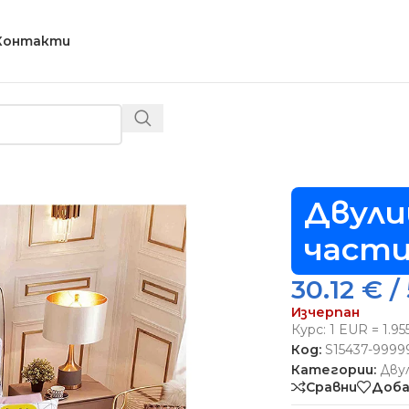
Контакти
ево спално бельо, 6 части – Модел S15437
Двули
части
30.12
€
/ 
Изчерпан
Курс: 1 EUR = 1.9
Код:
S15437-9999
Категории:
Дву
Сравни
Доба