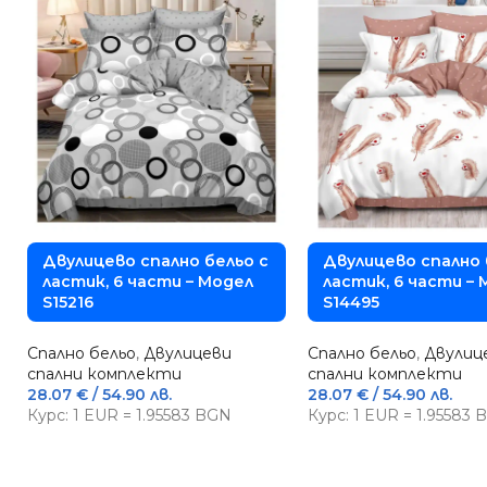
Двулицево спално бельо с
Двулицево спално 
ластик, 6 части – Модел
ластик, 6 части –
S15216
S14495
Спално бельо
,
Двулицеви
Спално бельо
,
Двулиц
спални комплекти
спални комплекти
28.07
€
/ 54.90 лв.
28.07
€
/ 54.90 лв.
Курс: 1 EUR = 1.95583 BGN
Курс: 1 EUR = 1.95583