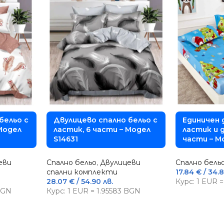
бельо с
Двулицево спално бельо с
Единичен 
 Модел
ластик, 6 части – Модел
ластик и д
S14631
части – М
еви
Спално бельо
,
Двулицеви
Спално бель
спални комплекти
17.84
€
/ 34.8
28.07
€
/ 54.90 лв.
Курс: 1 EUR 
 BGN
Курс: 1 EUR = 1.95583 BGN