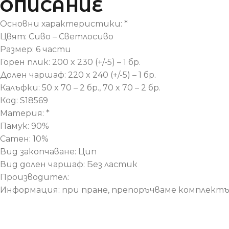
ОПИСАНИЕ
Основни характеристики: *
Цвят: Сиво – Светлосиво
Размер: 6 части
Горен плик: 200 x 230 (+/-5) – 1 бр.
Долен чаршаф: 220 x 240 (+/-5) – 1 бр.
Калъфки: 50 x 70 – 2 бр., 70 x 70 – 2 бр.
Код: S18569
Материя: *
Памук: 90%
Сатен: 10%
Вид закопчаване: Цип
Вид долен чаршаф: Без ластик
Производител:
Информация: при пране, препоръчваме комплектът 