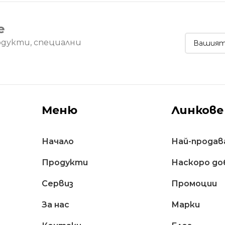
е
одукти, специални
Меню
Линкове
Начало
Най-продав
Продукти
Наскоро до
Сервиз
Промоции
За нас
Марки