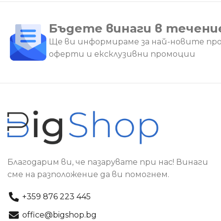
Бъдете винаги в течени
Ще ви информираме за най-новите пр
оферти и ексклузивни промоции
Благодарим ви, че пазарувате при нас! Винаги
сме на разположение да ви помогнем.
+359 876 223 445
office@bigshop.bg