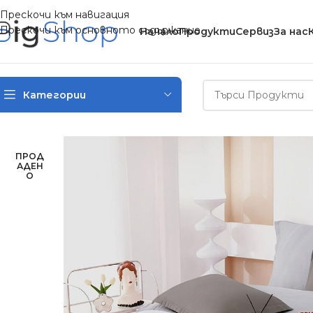
Прескочи към навигация
Прескочи към основното съдържание
Начало
Продукти
Сервиз
За нас
Категории
Начало
/
Спално бельо
/
Двулицеви спални комплекти
/
Двулиц
ПРОД
АДЕН
О