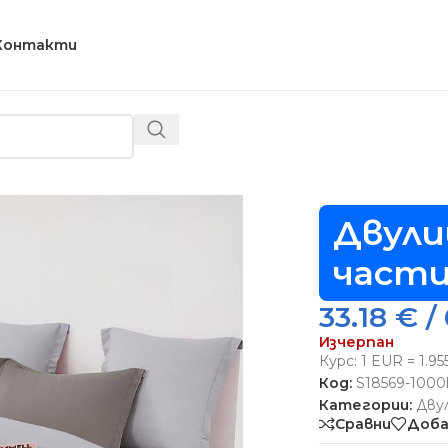
Контакти
ево спално бельо, 6 части – Модел S18569
Двули
части
33.18
€
/ 
Изчерпан
Курс: 1 EUR = 1.9
Код:
S18569-1000
Категории:
Дву
Сравни
Доба