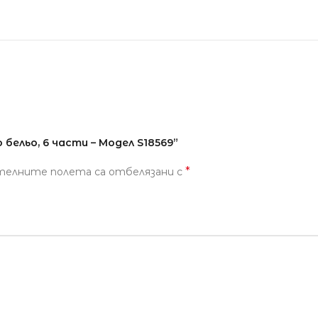
бельо, 6 части – Модел S18569”
*
телните полета са отбелязани с