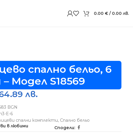
0.00
€
/ 0.00 лв.
цево спално бельо, 6
 – Модел S18569
64.89 лв.
5583 BGN
h3-E-6
лицеви спални комплекти
,
Спално бельо
ви в любими
Сподели: