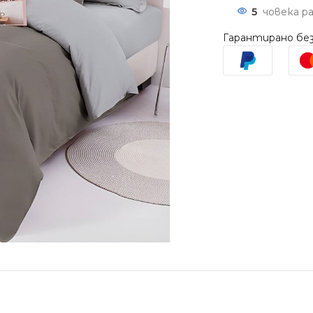
5
човека р
Гарантирано без