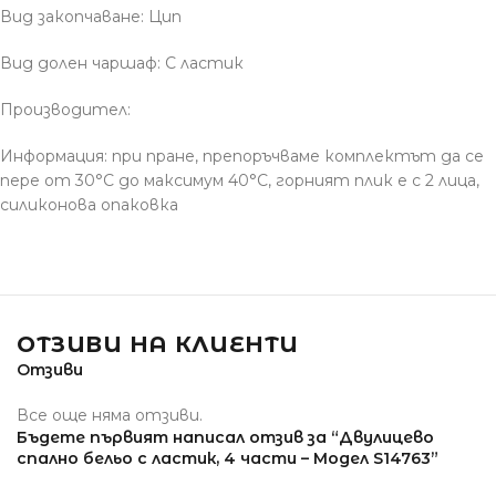
Вид закопчаване: Цип
Вид долен чаршаф: С ластик
Производител:
Информация: при пране, препоръчваме комплектът да се
пере от 30°С до максимум 40°С, горният плик е с 2 лица,
силиконова опаковка
ОТЗИВИ НА КЛИЕНТИ
Отзиви
Все още няма отзиви.
Бъдете първият написал отзив за “Двулицево
спално бельо с ластик, 4 части – Модел S14763”