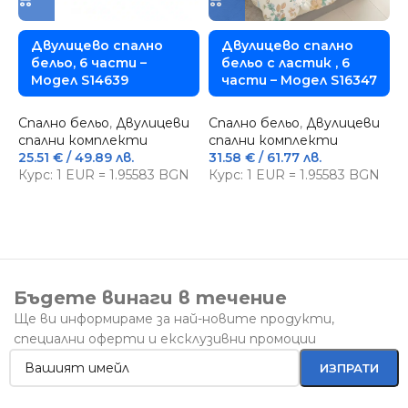
Двулицево спално
Двулицево спално
бельо, 6 части –
бельо с ластик , 6
Модел S14639
части – Модел S16347
Спално бельо
,
Двулицеви
Спално бельо
,
Двулицеви
спални комплекти
спални комплекти
25.51
€
/ 49.89 лв.
31.58
€
/ 61.77 лв.
Курс: 1 EUR = 1.95583 BGN
Курс: 1 EUR = 1.95583 BGN
С
П
6
К
Бъдете винаги в течение
Ще ви информираме за най-новите продукти,
специални оферти и ексклузивни промоции