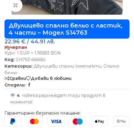
Виж повече
Двулицево спално бельо с ластик,
4 части – Модел S14763
22.96
€
/ 44.91 лв.
Изчерпан
Курс: 1 EUR = 1.95583 BGN
Код:
S14763-66666c
Категории:
Двулицеви спални комплекти
,
Спално
бельо
Сравни
Добави в любими
Сподели:
4
човека разглеждат този продукт в
момента!
Гарантирано безопасно плащане: