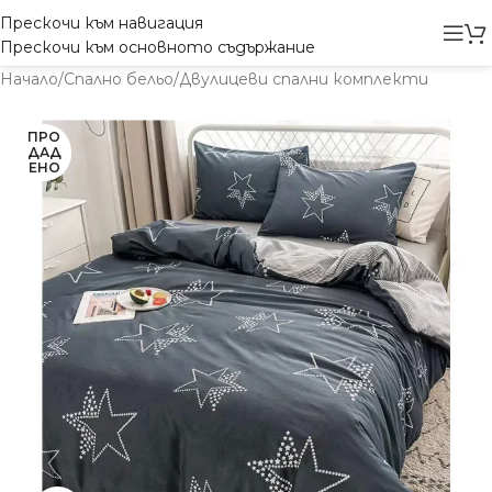
Прескочи към навигация
Прескочи към основното съдържание
Начало
/
Спално бельо
/
Двулицеви спални комплекти
ПРО
ДАД
ЕНО