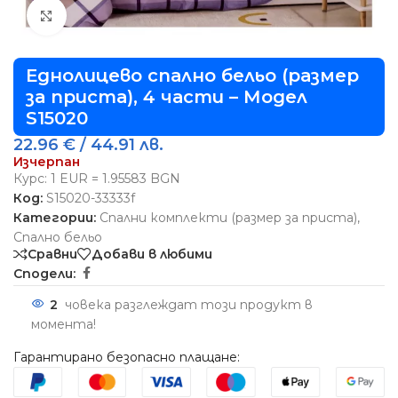
Виж повече
Еднолицево спално бельо (размер
за приста), 4 части – Модел
S15020
22.96
€
/ 44.91 лв.
Изчерпан
Курс: 1 EUR = 1.95583 BGN
Код:
S15020-33333f
Категории:
Спални комплекти (размер за приста)
,
Спално бельо
Сравни
Добави в любими
Сподели:
2
човека разглеждат този продукт в
момента!
Гарантирано безопасно плащане: