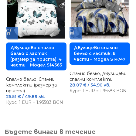
Двулицево спално
Двулицево спално
бельо с ластик
бельо с ластик, 6
(размер за приста), 4
части – Модел S14747
части – Модел S14563
Спално бельо
,
Двулицеви
С
Спално бельо
,
Спални
спални комплекти
с
комплекти (размер за
28.07
€
/ 54.90 лв.
2
приста)
Курс: 1 EUR = 1.95583 BGN
К
25.51
€
/ 49.89 лв.
Курс: 1 EUR = 1.95583 BGN
Бъдете винаги в течение