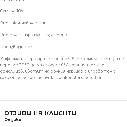
Сатен: 10%
Вид закопчаване: Цип
Вид долен чаршаф: Без ластик
Производител:
Информация: при пране, препоръчваме комплектът да се
пере от 30°С до максимум 40°С, горният плик е
еднолицев, цветът на долния чаршаф е изработен с
шарката на горния плик, силиконова опаковка
ОТЗИВИ НА КЛИЕНТИ
Отзиви