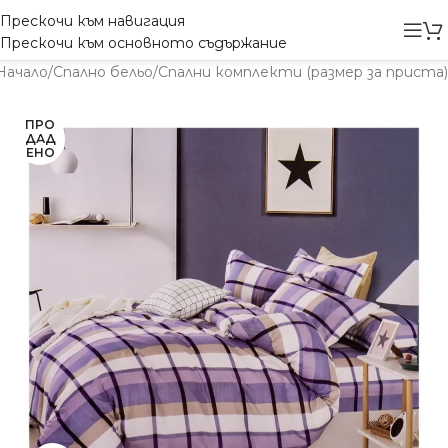
Прескочи към навигация
Прескочи към основното съдържание
Начало
/
Спално бельо
/
Спални комплекти (размер за приста)
ПРО
ДАД
ЕНО