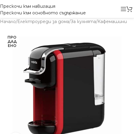
Прескочи към навигация
Прескочи към основното съдържание
Начало
/
Електроуреди за дома
/
За кухнята
/
Кафемашини
ПРО
ДАД
ЕНО