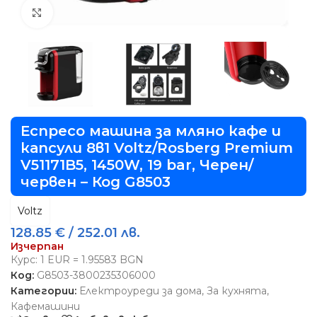
Виж повече
Еспресо машина за мляно кафе и
капсули 8в1 Voltz/Rosberg Premium
V51171B5, 1450W, 19 bar, Черен/
червен – Код G8503
Voltz
128.85
€
/ 252.01 лв.
Изчерпан
Курс: 1 EUR = 1.95583 BGN
Код:
G8503-3800235306000
Категории:
Електроуреди за дома
,
За кухнята
,
Кафемашини