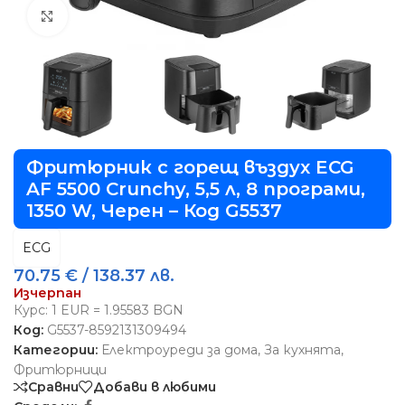
Виж повече
Фритюрник с горещ въздух ECG
AF 5500 Crunchy, 5,5 л, 8 програми,
1350 W, Черен – Код G5537
ECG
70.75
€
/ 138.37 лв.
Изчерпан
Курс: 1 EUR = 1.95583 BGN
Код:
G5537-8592131309494
Категории:
Електроуреди за дома
,
За кухнята
,
Фритюрници
Сравни
Добави в любими