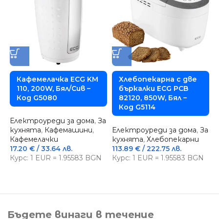
Кафемелачка ECG KM
Хлебопекарна с две
110, 200W, Бял/Сив –
бъркалки ECG PCB
Код G5080
82120, 850W, Бял –
Код G5114
Електроуреди за дома
,
За
кухнята
,
Кафемашини
,
Електроуреди за дома
,
За
З
Кафемелачки
кухнята
,
Хлебопекарни
Е
17.20
€
/ 33.64 лв.
113.89
€
/ 222.75 лв.
Е
Курс: 1 EUR = 1.95583 BGN
Курс: 1 EUR = 1.95583 BGN
2
К
Бъдете винаги в течение