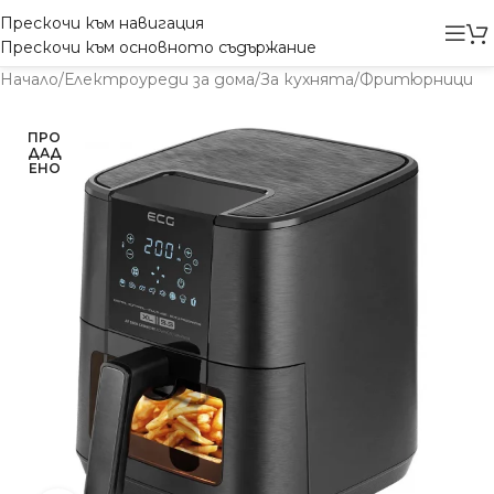
Прескочи към навигация
Прескочи към основното съдържание
Начало
/
Електроуреди за дома
/
За кухнята
/
Фритюрници
ПРО
ДАД
ЕНО