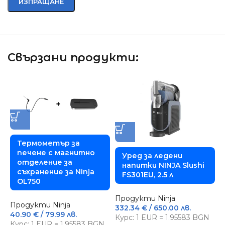
Свързани продукти:
Термометър за
печене с магнитно
Уред за ледени
отделение за
напитки NINJA Slushi
съхранение за Ninja
FS301EU, 2.5 л
OL750
Продукти Ninja
Продукти Ninja
332.34
€
/ 650.00 лв.
40.90
€
/ 79.99 лв.
Курс: 1 EUR = 1.95583 BGN
П
Курс: 1 EUR = 1.95583 BGN