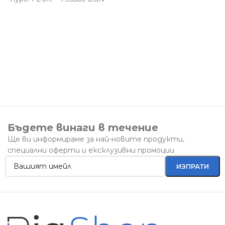
1
К
Бъдете винаги в течение
Ще ви информираме за най-новите продукти,
специални оферти и ексклузивни промоции