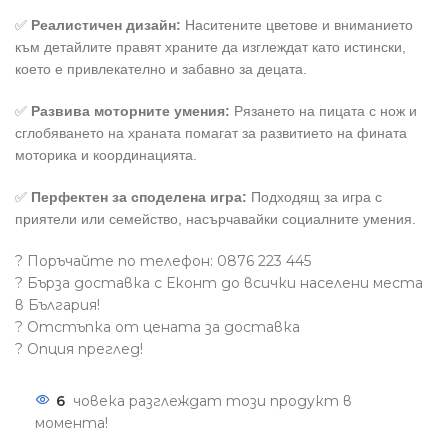
✅
Реалистичен дизайн:
Наситените цветове и вниманието
към детайлите правят храните да изглеждат като истински,
което е привлекателно и забавно за децата.
✅
Развива моторните умения:
Рязането на пицата с нож и
сглобяването на храната помагат за развитието на фината
моторика и координацията.
✅
Перфектен за споделена игра:
Подходящ за игра с
приятели или семейство, насърчавайки социалните умения.
? Поръчайте по телефон: 0876 223 445
? Бърза доставка с Еконт до всички населени места
в България!
? Отстъпка от цената за доставка
? Опция преглед!
6
човека разглеждат този продукт в
момента!