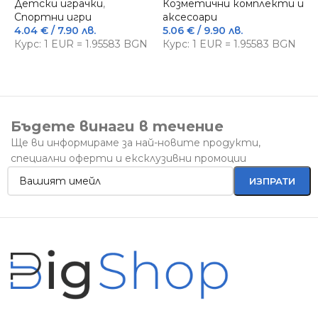
Детски играчки
,
Козметични комплекти и
Спортни игри
аксесоари
Д
4.04
€
/ 7.90 лв.
5.06
€
/ 9.90 лв.
Б
Курс: 1 EUR = 1.95583 BGN
Курс: 1 EUR = 1.95583 BGN
п
1
К
Бъдете винаги в течение
Ще ви информираме за най-новите продукти,
специални оферти и ексклузивни промоции