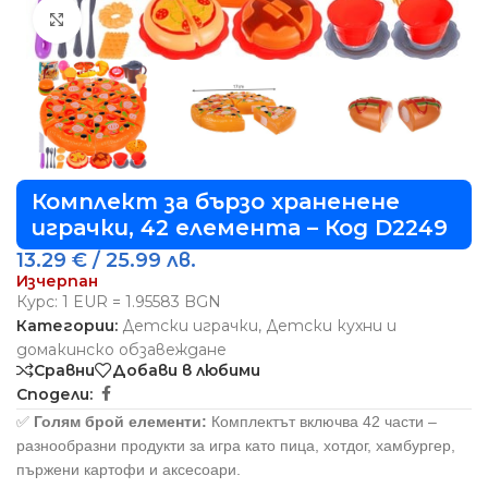
Виж повече
Комплект за бързо храненене
играчки, 42 елемента – Код D2249
13.29
€
/ 25.99 лв.
Изчерпан
Курс: 1 EUR = 1.95583 BGN
Категории:
Детски играчки
,
Детски кухни и
домакинско обзавеждане
Сравни
Добави в любими
Сподели:
✅
Голям брой елементи:
Комплектът включва 42 части –
разнообразни продукти за игра като пица, хотдог, хамбургер,
пържени картофи и аксесоари.