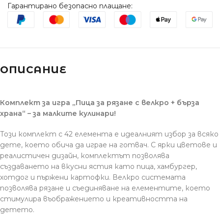
Гарантирано безопасно плащане:
ОПИСАНИЕ
Комплект за игра „Пица за рязане с велкро + бърза
храна“ – за малките кулинари!
Този комплект с 42 елемента е идеалният избор за всяко
дете, което обича да играе на готвач. С ярки цветове и
реалистичен дизайн, комплектът позволява
създаването на вкусни ястия като пица, хамбургер,
хотдог и пържени картофки. Велкро системата
позволява рязане и съединяване на елементите, което
стимулира въображението и креативността на
детето.