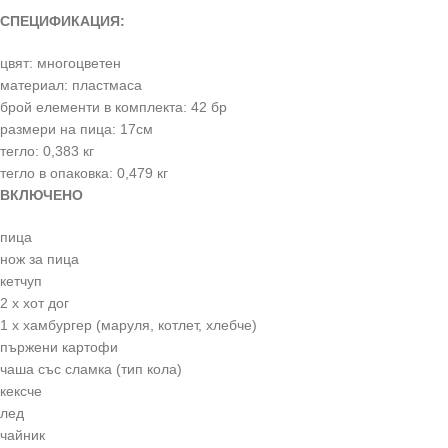
СПЕЦИФИКАЦИЯ:
цвят: многоцветен
материал: пластмаса
брой елементи в комплекта: 42 бр
размери на пица: 17см
тегло: 0,383 кг
тегло в опаковка: 0,479 кг
ВКЛЮЧЕНО
пица
нож за пица
кетчуп
2 х хот дог
1 х хамбургер (маруля, котлет, хлебче)
пържени картофи
чаша със сламка (тип кола)
кексче
лед
чайник