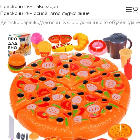
Прескочи към навигация
Прескочи към основното съдържание
/
Детски играчки
/
Детски кухни и домакинско обзавеждане
ПРО
ДАД
ЕНО