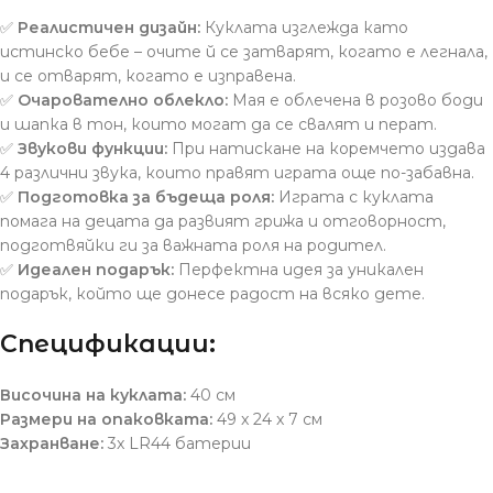
✅
Реалистичен дизайн:
Куклата изглежда като
истинско бебе – очите й се затварят, когато е легнала,
и се отварят, когато е изправена.
✅
Очарователно облекло:
Мая е облечена в розово боди
и шапка в тон, които могат да се свалят и перат.
✅
Звукови функции:
При натискане на коремчето издава
4 различни звука, които правят играта още по-забавна.
✅
Подготовка за бъдеща роля:
Играта с куклата
помага на децата да развият грижа и отговорност,
подготвяйки ги за важната роля на родител.
✅
Идеален подарък:
Перфектна идея за уникален
подарък, който ще донесе радост на всяко дете.
Спецификации:
Височина на куклата:
40 см
Размери на опаковката:
49 x 24 x 7 см
Захранване:
3x LR44 батерии