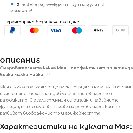
2
човека разглеждат този продукт в
момента!
Гарантирано безопасно плащане:
ОПИСАНИЕ
Очарователната кукла Мая – перфектният приятел за
всяка малка майка!
??
Мая е куклата, която ще плени сърцата на малките дами
и ще стане техен най-добър спътник в игрите и
разходките. С реалистичния си дизайн и забавните
функции, тя осигурява часове на ролеви игри, които
развиват въображението и грижовността.
Характеристики на куклата Мая: