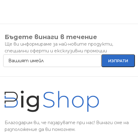
к
1
К
Бъдете винаги в течение
Ще ви информираме за най-новите продукти,
специални оферти и ексклузивни промоции
Благодарим ви, че пазарувате при нас! Винаги сме на
разположение да ви помогнем.