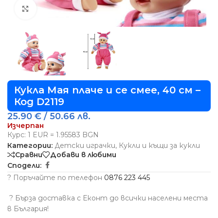
Виж повече
Кукла Мая плаче и се смее, 40 см –
Код D2119
25.90
€
/ 50.66 лв.
Изчерпан
Курс: 1 EUR = 1.95583 BGN
Категории:
Детски играчки
,
Кукли и къщи за кукли
Сравни
Добави в любими
Сподели:
? Поръчайте по телефон
0876 223 445
?
Бърза доставка с Еконт до всички населени места
в България!