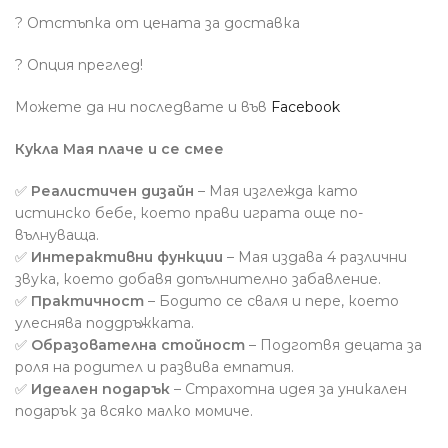
? Отстъпка от цената за доставка
?
Опция преглед!
Можете да ни последвате и във
Facebook
Кукла Мая плаче и се смее
✅
Реалистичен дизайн
– Мая изглежда като
истинско бебе, което прави играта още по-
вълнуваща.
✅
Интерактивни функции
– Мая издава 4 различни
звука, което добавя допълнително забавление.
✅
Практичност
– Бодито се сваля и пере, което
улеснява поддръжката.
✅
Образователна стойност
– Подготвя децата за
роля на родител и развива емпатия.
✅
Идеален подарък
– Страхотна идея за уникален
подарък за всяко малко момиче.