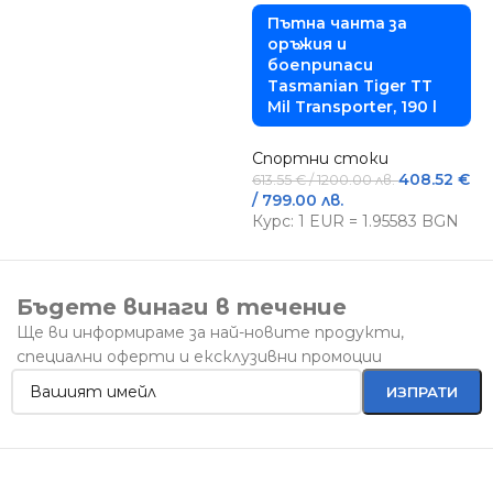
Пътна чанта за
оръжия и
боеприпаси
Tasmanian Tiger TT
Mil Transporter, 190 l
Спортни стоки
408.52
€
613.55
€
/ 1200.00 лв.
/ 799.00 лв.
Курс: 1 EUR = 1.95583 BGN
Бъдете винаги в течение
Ще ви информираме за най-новите продукти,
специални оферти и ексклузивни промоции