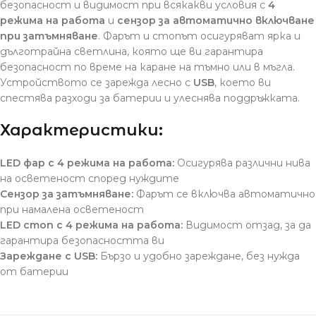
безопасност и видимост при всякакви условия с
4
режима на работа
и
сензор за автоматично включване
при затъмняване
. Фарът и стопът осигуряват ярка и
дълготрайна светлина, която ще ви гарантира
безопасност по време на каране на тъмно или в мъгла.
Устройството се зарежда лесно с
USB
, което ви
спестява разходи за батерии и улеснява поддръжката.
Характеристики:
LED фар с 4 режима на работа:
Осигурява различни нива
на осветеност според нуждите
Сензор за затъмняване:
Фарът се включва автоматично
при намалена осветеност
LED стоп с 4 режима на работа:
Видимост отзад, за да
гарантира безопасността ви
Зареждане с USB:
Бързо и удобно зареждане, без нужда
от батерии