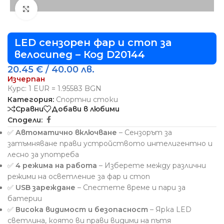
Виж повече
LED сензорен фар и стоп за
велосипед – Код D20144
20.45
€
/ 40.00 лв.
Изчерпан
Курс: 1 EUR = 1.95583 BGN
Категория:
Спортни стоки
Сравни
Добави в любими
Сподели:
✅
Автоматично включване
– Сензорът за
затъмняване прави устройството интелигентно и
лесно за употреба
✅
4 режима на работа
– Изберете между различни
режими на осветление за фар и стоп
✅
USB зареждане
– Спестете време и пари за
батерии
✅
Висока видимост и безопасност
– Ярка LED
светлина, която ви прави видими на пътя