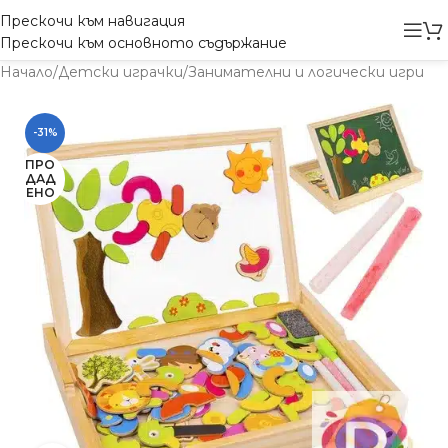
Прескочи към навигация
Прескочи към основното съдържание
Начало
/
Детски играчки
/
Занимателни и логически игри
-31%
ПРО
ДАД
ЕНО