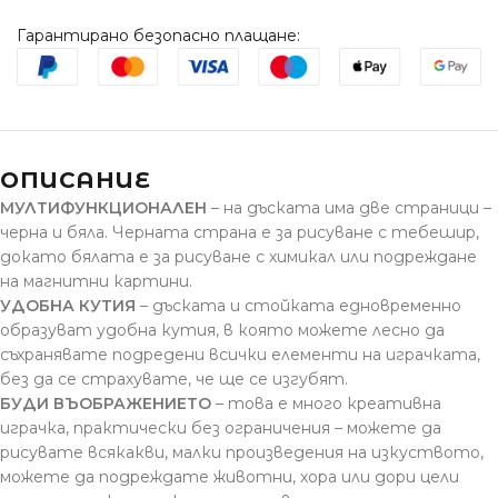
Гарантирано безопасно плащане:
ОПИСАНИЕ
МУЛТИФУНКЦИОНАЛЕН
– на дъската има две страници –
черна и бяла.
Черната страна е за рисуване с тебешир,
докато бялата е за рисуване с химикал или подреждане
на магнитни картини.
УДОБНА КУТИЯ
– дъската и стойката едновременно
образуват удобна кутия, в която можете лесно да
съхранявате подредени всички елементи на играчката,
без да се страхувате, че ще се изгубят.
БУДИ ВЪОБРАЖЕНИЕТО
– това е много креативна
играчка, практически без ограничения – можете да
рисувате всякакви, малки произведения на изкуството,
можете да подреждате животни, хора или дори цели