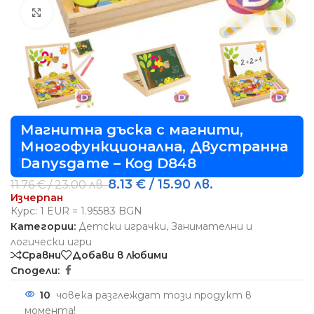
Виж повече
Магнитна дъска с магнити,
Многофункционална, Двустранна
Danysgame – Код D848
8.13
€
/ 15.90 лв.
11.76
€
/ 23.00 лв.
Изчерпан
Курс: 1 EUR = 1.95583 BGN
Категории:
Детски играчки
,
Занимателни и
логически игри
Сравни
Добави в любими
Сподели:
10
човека разглеждат този продукт в
момента!