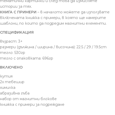
тематични картинки и след това да измисляте
истории за тях.
КНИГА С ПРИМЕРИ
– в началото можете да използвате
включената книжка с примери, в която ще намерите
шаблони, по които да подредим магнитни елементи.
СПЕЦИФИКАЦИЯ
възраст: 3+
размери (дължина / ширина / височина): 22.5 / 29 / 19.5cm
тегло: 530гр
тегло с опаковката: 696гр
ВКЛЮЧЕНО
кутия
2x тебешир
химилка
абразивна гъба
набор от магнитни блокове
книжка с примери за подреждане