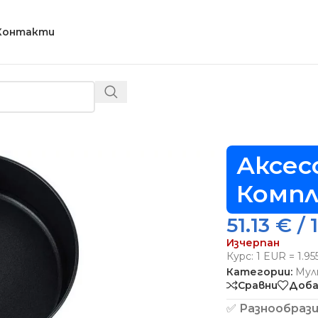
Контакти
ксесоари за Ninja Foodi Комплект 3 части
Аксесо
Компл
51.13
€
/ 
Изчерпан
Курс: 1 EUR = 1.9
Категории:
Мул
Сравни
Доба
✅
Разнообрази