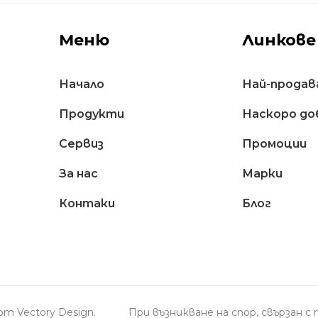
Меню
Линкове
Начало
Най-продав
Продукти
Наскоро до
Сервиз
Промоции
За нас
Марки
Контаки
Блог
н от
Vectory Design
.
При възникване на спор, свързан 