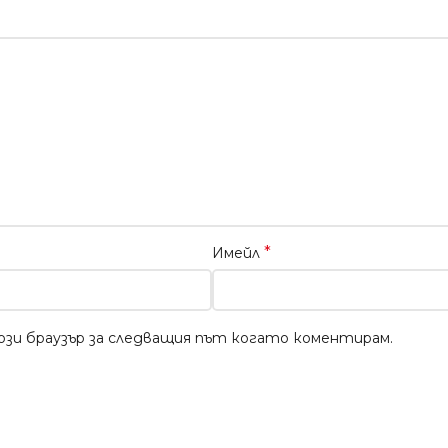
*
Имейл
този браузър за следващия път когато коментирам.