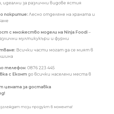
, идеални за различни видове ястия
о покритие:
Лесно отделяне на храната и
ване
т с множество модели на Ninja Foodi
–
различни мултикукъри и фурни
тване:
Всички части могат да се мият в
ашина
по телефон
: 0876 223 445
вка с Еконт
до всички населени места в
т цената за доставка
ед!
азглеждат този продукт в момента!