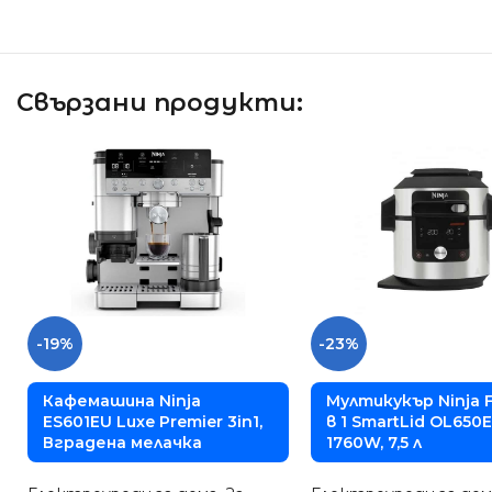
Свързани продукти:
-19%
-23%
Кафемашина Ninja
Мултикукър Ninja F
ES601EU Luxe Premier 3in1,
в 1 SmartLid OL650E
Вградена мелачка
1760W, 7,5 л