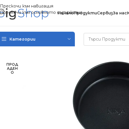
Прескочи към навигация
Прескочи към основното съдържание
Начало
Продукти
Сервиз
За нас
Категории
Начало
/
Електроуреди за дома
/
За кухнята
/
Мултикукъри
/
А
ПРОД
АДЕН
О