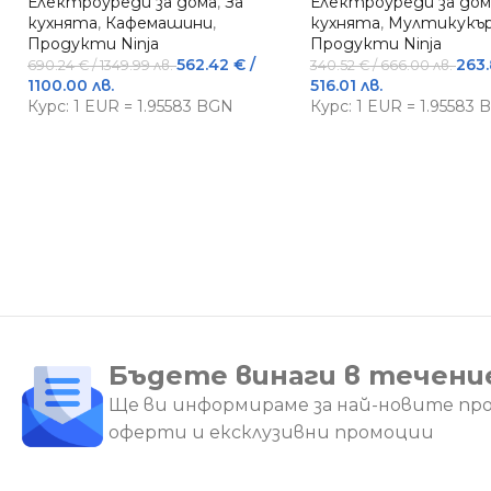
Електроуреди за дома
,
За
Електроуреди за дом
кухнята
,
Кафемашини
,
кухнята
,
Мултикукъ
Продукти Ninja
Продукти Ninja
562.42
€
/
263
690.24
€
/ 1349.99 лв.
340.52
€
/ 666.00 лв.
1100.00 лв.
516.01 лв.
Курс: 1 EUR = 1.95583 BGN
Курс: 1 EUR = 1.95583
Бъдете винаги в течени
Ще ви информираме за най-новите пр
оферти и ексклузивни промоции