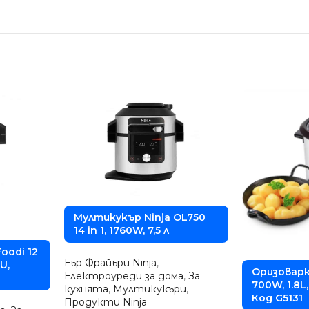
Мултикукър Ninja OL750
14 in 1, 1760W, 7,5 л
oodi 12
Еър Фрайъри Ninja
,
U,
Оризоварка
Електроуреди за дома
,
За
700W, 1.8L
кухнята
,
Мултикукъри
,
Код G5131
Продукти Ninja