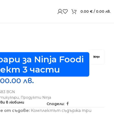
0.00
€
/ 0.00 лв.
ари за Ninja Foodi
ект 3 части
100.00 лв.
5583 BGN
тикукъри
,
Продукти Ninja
ви в любими
Сподели:
е от съдове:
Комплектът съдържа три