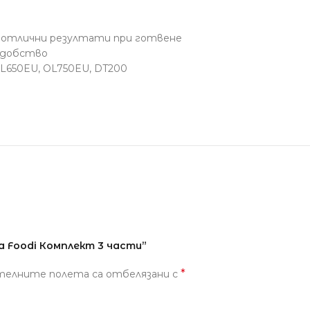
 отлични резултати при готвене
 удобство
L650EU, OL750EU, DT200
a Foodi Комплект 3 части”
*
телните полета са отбелязани с