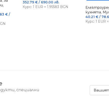
а
,
За
352.79
€
/ 690.00 лв.
ри
,
Курс: 1 EUR = 1.95583 BGN
Електроуред
кухнята
,
Му
.83
€
/
40.21
€
/ 78.6
Курс: 1 EUR 
 BGN
е
одукти, специални