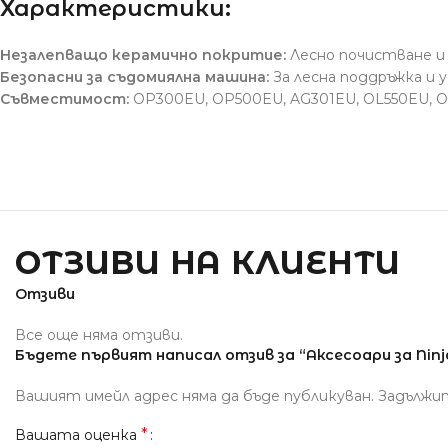
Характеристики:
Незалепващо керамично покритие:
Лесно почистване и
Безопасни за съдомиялна машина:
За лесна поддръжка и
Съвместимост:
OP300EU, OP500EU, AG301EU, OL550EU, O
ОТЗИВИ НА КЛИЕНТИ
Отзиви
Все още няма отзиви.
Бъдете първият написал отзив за “Аксесоари за Ninj
Вашият имейл адрес няма да бъде публикуван.
Задължи
*
Вашата оценка