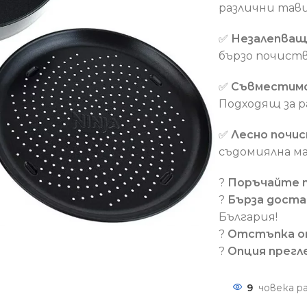
различни тави
✅
Незалепващ
бързо почист
✅
Съвместимос
Подходящ за 
✅
Лесно почис
съдомиялна м
?
Поръчайте 
?
Бърза доста
България!
?
Отстъпка о
?
Опция прегл
9
човека р