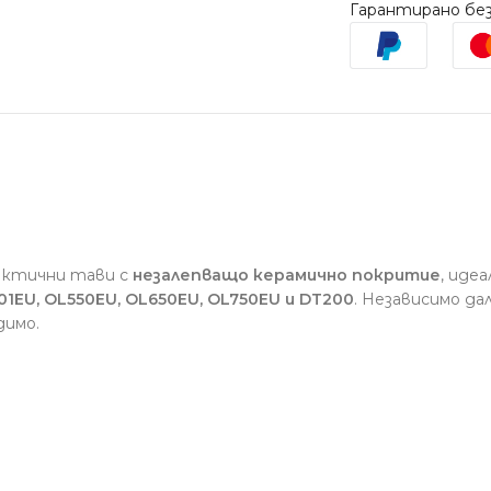
Гарантирано без
актични тави с
незалепващо керамично покритие
, иде
1EU, OL550EU, OL650EU, OL750EU и DT200
. Независимо да
димо.