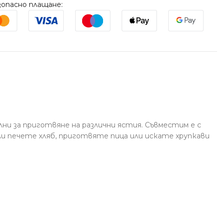
опасно плащане:
ални за приготвяне на различни ястия. Съвместим е с
ли печете хляб, приготвяте пица или искате хрупкави