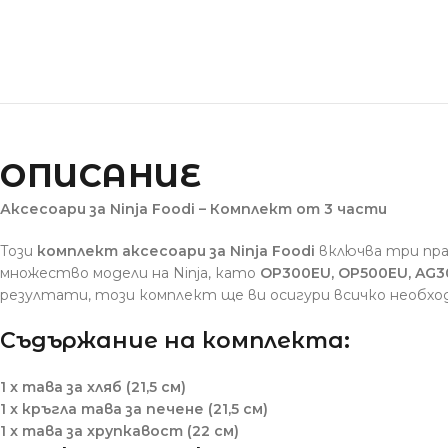
ОПИСАНИЕ
Аксесоари за Ninja Foodi – Комплект от 3 части
Този
комплект аксесоари за Ninja Foodi
включва три пр
множество модели на Ninja, като
OP300EU, OP500EU, AG30
резултати, този комплект ще ви осигури всичко необхо
Съдържание на комплекта:
1 x тава за хляб (21,5 см)
1 x кръгла тава за печене (21,5 см)
1 x тава за хрупкавост (22 см)