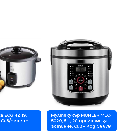
 ECG RZ 19,
Mултикукър MUHLER MLC-
, Сив/Черен –
5020, 5 L, 20 програми за
готвене, Сив – Код G8678