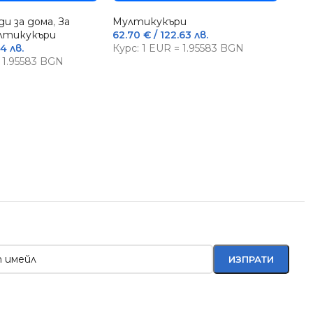
-1
и за дома
,
За
Мултикукъри
лтикукъри
62.70
€
/ 122.63 лв.
М
4 лв.
Курс: 1 EUR = 1.95583 BGN
C
= 1.95583 BGN
ч
Еле
кух
ре
189.
300
Кур