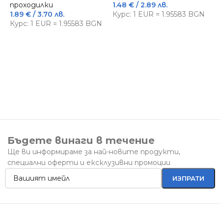
проходилки
1.48
€
/ 2.89 лв.
3
4
1.89
€
/ 3.70 лв.
Курс: 1 EUR = 1.95583 BGN
К
Курс: 1 EUR = 1.95583 BGN
Бъдете винаги в течение
Ще ви информираме за най-новите продукти,
специални оферти и ексклузивни промоции