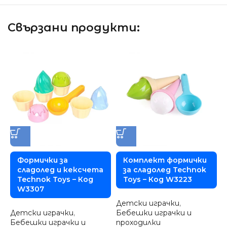
Свързани продукти:
Формички за
Комплект формички
сладолед и кексчета
за сладолед Technok
Technok Toys – Код
Toys – Код W3223
W3307
Детски играчки
,
Д
Детски играчки
,
Бебешки играчки и
п
Бебешки играчки и
проходилки