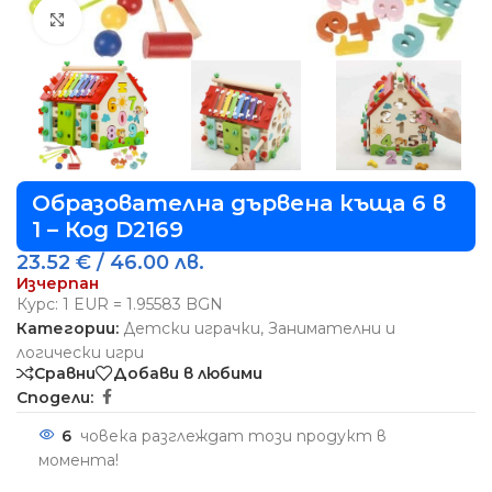
Виж повече
Образователна дървена къща 6 в
1 – Код D2169
23.52
€
/ 46.00 лв.
Изчерпан
Курс: 1 EUR = 1.95583 BGN
Категории:
Детски играчки
,
Занимателни и
логически игри
Сравни
Добави в любими
Сподели:
6
човека разглеждат този продукт в
момента!