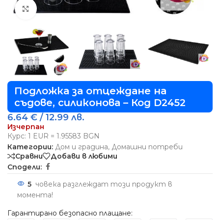
Виж повече
Подложка за отцеждане на
съдове, силиконова – Код D2452
6.64
€
/ 12.99 лв.
Изчерпан
Курс: 1 EUR = 1.95583 BGN
Категории:
Дом и градина
,
Домашни потреби
Сравни
Добави в любими
Сподели:
5
човека разглеждат този продукт в
момента!
Гарантирано безопасно плащане: