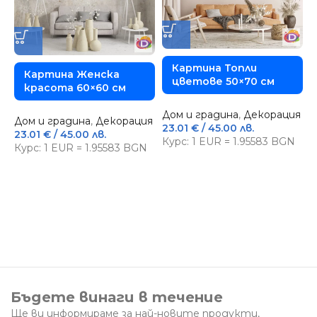
Картина Топли
Картина Женска
цветове 50×70 см
красота 60×60 см
Дом и градина
,
Декорация
Дом и градина
,
Декорация
23.01
€
/ 45.00 лв.
23.01
€
/ 45.00 лв.
Курс: 1 EUR = 1.95583 BGN
Курс: 1 EUR = 1.95583 BGN
Д
п
2
К
Бъдете винаги в течение
Ще ви информираме за най-новите продукти,