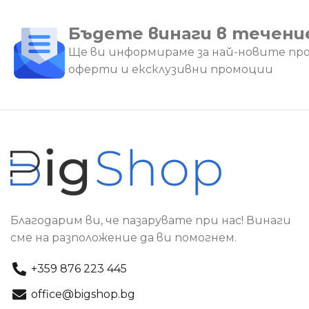
Бъдете винаги в течени
Ще ви информираме за най-новите пр
оферти и ексклузивни промоции
Благодарим ви, че пазарувате при нас! Винаги
сме на разположение да ви помогнем.
+359 876 223 445
office@bigshop.bg