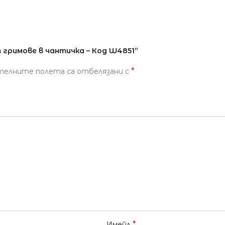
 гримове в чантичка – Код W4851”
*
телните полета са отбелязани с
*
Имейл