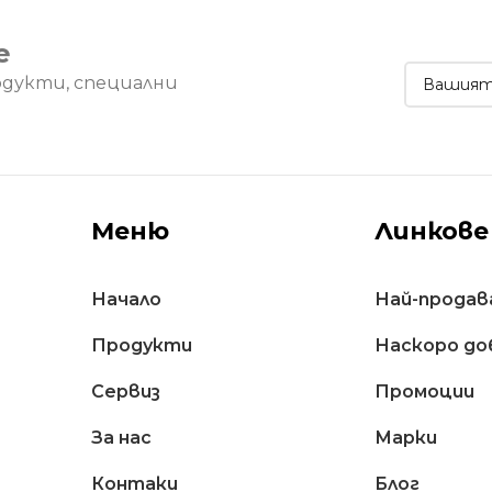
е
одукти, специални
Меню
Линкове
Начало
Най-продав
Продукти
Наскоро до
Сервиз
Промоции
За нас
Марки
Контаки
Блог