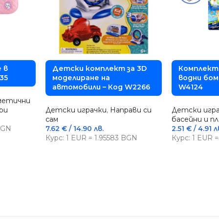
 в
Детски комплект за 3D
Комплект 
35
моделиране на
водни бом
автомобили – Код W2266
W4124
метични
ри
Детски играчки
,
Направи си
Детски игр
сам
басейни и п
 BGN
7.62
€
/ 14.90 лв.
2.51
€
/ 4.91 л
Курс: 1 EUR = 1.95583 BGN
Курс: 1 EUR 