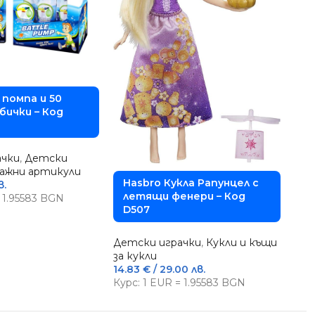
-3
L
з
помпа и 50
D
бички – Код
Дет
бас
ачки
,
Детски
5.11
лажни артикули
Кур
Hasbro Кукла Рапунцел с
в.
летящи фенери – Код
= 1.95583 BGN
D507
Детски играчки
,
Кукли и къщи
за кукли
14.83
€
/ 29.00 лв.
Курс: 1 EUR = 1.95583 BGN