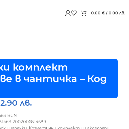
0.00
€
/ 0.00 лв.
ки комплект
ве в чантичка – Код
22.90 лв.
5583 BGN
81468-2002006814689
ски играчки
,
Козметични комплекти и аксесоари