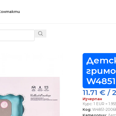
Контакти
ари
/
Детски комплект гримове в чантичка – Код W4851
Детс
гримо
W4851
11.71
€
/ 
Изчерпан
Курс: 1 EUR = 1.9
Код:
W4851-2006
Категории:
Дет