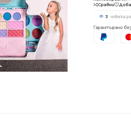
Сравни
Доба
3
човека р
Гарантирано без