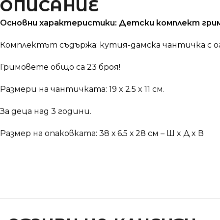
ОПИСАНИЕ
Основни характеристики: Детски комплект грим
Комплектът съдържа: кутия-дамска чантичка с огле
Гримовете общо са 23 броя!
Размери на чантичката: 19 x 2.5 x 11 см.
За деца над 3 години.
Размер на опаковката: 38 х 6.5 х 28 см – Ш x Д x В