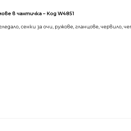
ове в чантичка – Код W4851
дало, сенки за очи, ружове, гланцове, червило, ч