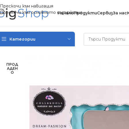
Прескочи към навигация
Прескочи към основното съдържание
Начало
Продукти
Сервиз
За нас
Категории
Начало
/
Детски играчки
/
Козметични комплекти и аксесо
ПРОД
АДЕН
О