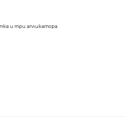
етка и три апликатора.