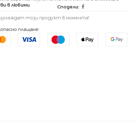
ви в любими
Сподели:
азглеждат този продукт в момента!
опасно плащане: