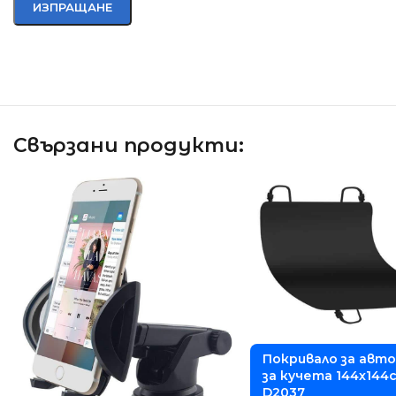
Свързани продукти:
Покривало за авт
за кучета 144х144с
D2037