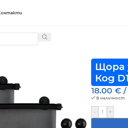
Контакти
997
Щора 
Код D
18.00
€
/
В наличност
-
+