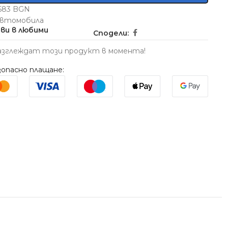
5583 BGN
Автомобила
ви в любими
Сподели:
азглеждат този продукт в момента!
опасно плащане: