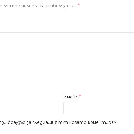
*
телните полета са отбелязани с
*
Имейл
този браузър за следващия път когато коментирам.