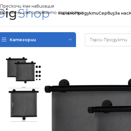
Прескочи към навигация
Прескочи към основното съдържание
Начало
Продукти
Сервиз
За нас
Категории
Начало
/
За Автомобила
/
Щора за автомобил 2 бр – Код D1