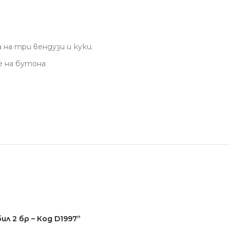
на три вендузи и куки.
е на бутона
л 2 бр – Код D1997”