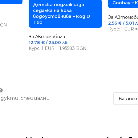
Goobay – 
Детска подложка за
седалка на кола
водоустойчива – Код D
За Автомоб
1190
2.56
€
/ 5.01 л
 BGN
Курс: 1 EUR 
За Автомобила
12.78
€
/ 25.00 лв.
Курс: 1 EUR = 1.95583 BGN
е
одукти, специални