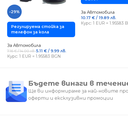
-29%
За Автомобила
10.17
€
/ 19.89 лв.
Курс: 1 EUR = 1.95583
Регулируема стойка за
телефон за кола
За Автомобила
5.11
€
/ 9.99 лв.
7.16
€
/ 14.00 лв.
Курс: 1 EUR = 1.95583 BGN
Бъдете винаги в течени
Ще ви информираме за най-новите пр
оферти и ексклузивни промоции