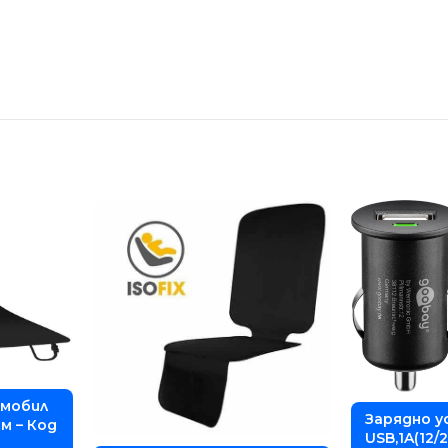
омобил
Зарядно 
м – Код
USB,1A(12/