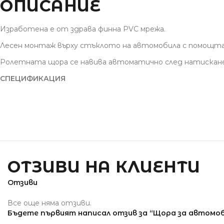
ОПИСАНИЕ
Изработена е от здрава финна PVC мрежа.
Лесен монтаж върху стъклото на автомобила с помощта 
Ролетната щора се навива автоматично след натискан
СПЕЦИФИКАЦИЯ
ОТЗИВИ НА КЛИЕНТИ
Отзиви
Все още няма отзиви.
Бъдете първият написал отзив за “Щора за автомоби