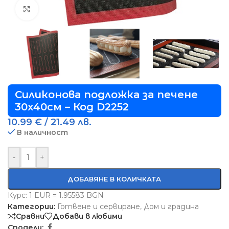
Виж повече
Силиконова подложка за печене
30х40см – Код D2252
10.99
€
/ 21.49 лв.
В наличност
-
+
ДОБАВЯНЕ В КОЛИЧКАТА
Курс: 1 EUR = 1.95583 BGN
Категории:
Готвене и сервиране
,
Дом и градина
Сравни
Добави в любими
Сподели: