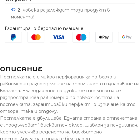
2
човека разглеждат този продукт в
момента!
Гарантирано безопасно плащане:
ОПИСАНИЕ
Постелката е с микро перфорация за по-бързо и
равномерно разпределение на топлината и изпаряване на
влагата. Благодарение на дупките топлината се
разпространява равномерно по повърхността на
постелката, гарантирайки перфектно изпичане както
отгоре, така и отдолу.
Постелката е двулицева. Едната страна е отпечатана
с „продълговат“ бисквитен еклер, шаблон за пандишпан,
което улеснява реденето на бисквитено
тесто. Другата страна е без шарки.