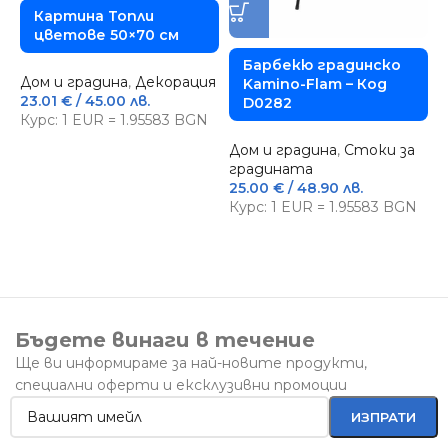
Картина Топли
цветове 50×70 см
Барбекю градинско
Дом и градина
,
Декорация
Kamino-Flam – Код
Д
23.01
€
/ 45.00 лв.
D0282
г
Курс: 1 EUR = 1.95583 BGN
7
Дом и градина
,
Стоки за
7
градината
К
25.00
€
/ 48.90 лв.
Курс: 1 EUR = 1.95583 BGN
Бъдете винаги в течение
Ще ви информираме за най-новите продукти,
специални оферти и ексклузивни промоции