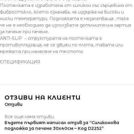
Постелката е изработена от силикон със сърцевина от
фибростъкло, което означава, че издържа на високи и
ниски температури. Подложката е незалепваща , така
че не е необходимо да използвате допълнителна хартия
за печене при печене.
ANTI-SLIP – структурата на постелката е
противоплъзгаща, не се движи по плота, тавата или
мрежата при нанасяне на тестото.
СПЕЦИФИКАЦИЯ
ОТЗИВИ НА КЛИЕНТИ
Отзиви
Все още няма отзиви.
Бъдете първият написал отзив за “Силиконова
подложка за печене 30х40см – Код D2252”