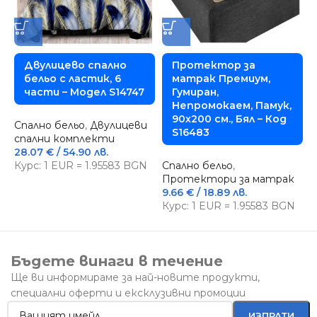
Двулицево спално
Протектор за
бельо с ластик, 6
матрак Премиум,
части – Модел S14747
Гумиран,
Непромокаем, Памук,
90х200 см., Бял – Код
Спално бельо
,
Двулицеви
С
S16483
спални комплекти
с
28.07
€
/ 54.90 лв.
2
Курс: 1 EUR = 1.95583 BGN
Спално бельо
,
К
Протектори за матрак
9.66
€
/ 18.89 лв.
Курс: 1 EUR = 1.95583 BGN
Бъдете винаги в течение
Ще ви информираме за най-новите продукти,
специални оферти и ексклузивни промоции