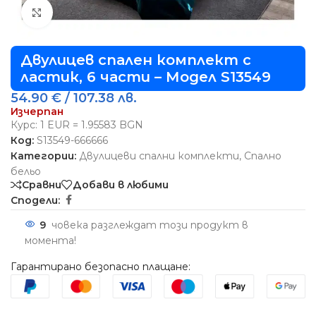
Виж повече
Двулицев спален комплект с
ластик, 6 части – Модел S13549
54.90
€
/ 107.38 лв.
Изчерпан
Курс: 1 EUR = 1.95583 BGN
Код:
S13549-666666
Категории:
Двулицеви спални комплекти
,
Спално
бельо
Сравни
Добави в любими
Сподели:
9
човека разглеждат този продукт в
момента!
Гарантирано безопасно плащане: