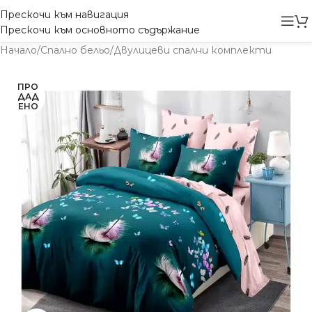
Прескочи към навигация
Прескочи към основното съдържание
Начало
/
Спално бельо
/
Двулицеви спални комплекти
ПРО
ДАД
ЕНО