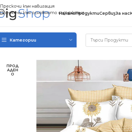
Прескочи към навигация
Прескочи към основното съдържание
Начало
Продукти
Сервиз
За нас
Категории
Начало
/
Спално бельо
/
Двулицеви спални комплекти
/
Двулиц
ПРОД
АДЕН
О