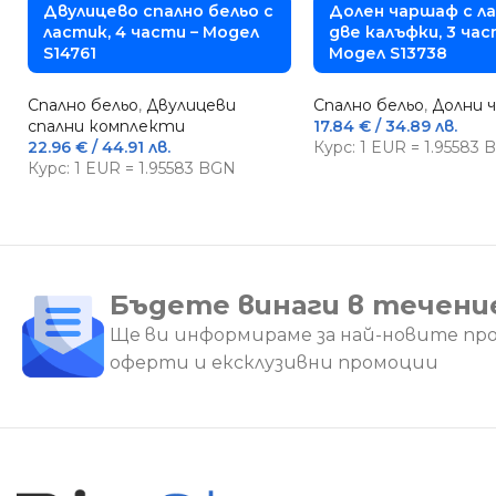
Двулицево спално бельо с
Долен чаршаф с л
ластик, 4 части – Модел
две калъфки, 3 час
S14761
Модел S13738
Спално бельо
,
Двулицеви
Спално бельо
,
Долни 
спални комплекти
17.84
€
/ 34.89 лв.
22.96
€
/ 44.91 лв.
Курс: 1 EUR = 1.95583
Курс: 1 EUR = 1.95583 BGN
Бъдете винаги в течени
Ще ви информираме за най-новите пр
оферти и ексклузивни промоции