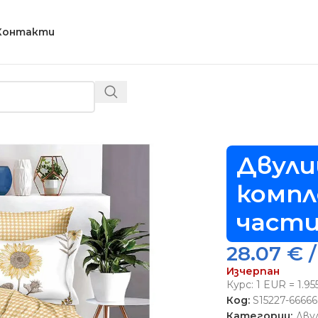
Контакти
ев спален комплект с ластик, 6 части – Модел S15227
Двули
компл
части
28.07
€
/
Изчерпан
Курс: 1 EUR = 1.9
Код:
S15227-6666
Категории:
Дву