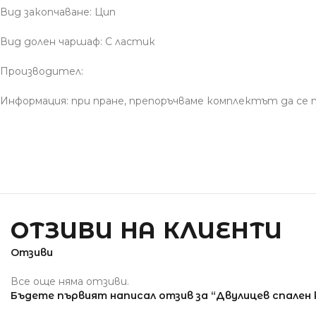
Вид закопчаване: Цип
Вид долен чаршаф: С ластик
Производител:
Информация: при пране, препоръчваме комплектът да се пе
ОТЗИВИ НА КЛИЕНТИ
Отзиви
Все още няма отзиви.
Бъдете първият написал отзив за “Двулицев спален к