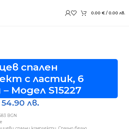
0.00
€
/ 0.00 лв.
цев спален
ект с ластик, 6
 – Модел S15227
 54.90 лв.
5583 BGN
6e
лицеви спални комплекти
,
Спално бельо