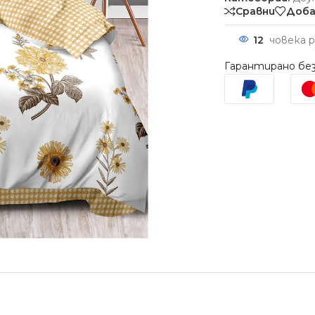
Сравни
Доба
12
човека 
Гарантирано без