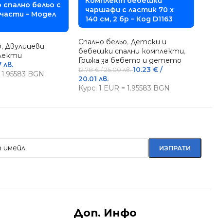
Комплект бебешки
 спално бельо с
чаршафи с ластик 70 x
Спа
 части – Модел
140 см, 2 бр – Код D1163
ма
61.3
Спално бельо
,
Детски и
85.0
о
,
Двулицеви
бебешки спални комплекти
,
Кур
плекти
Грижа за бебето и детето
7 лв.
10.23
€
/
12.78
€
/ 25.00 лв.
= 1.95583 BGN
20.01 лв.
Курс: 1 EUR = 1.95583 BGN
Доп. Инфо