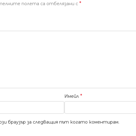
*
телните полета са отбелязани с
*
Имейл
този браузър за следващия път когато коментирам.