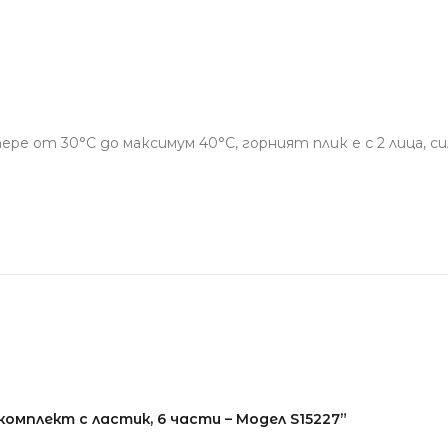
ре от 30°С до максимум 40°С, горният плик е с 2 лица, с
омплект с ластик, 6 части – Модел S15227”