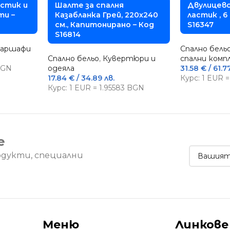
астик и
Шалте за спалня
Двулицево
ти –
Казабланка Грей, 220х240
ластик , 6
см., Капитонирано – Код
S16347
S16814
чаршафи
Спално бель
Спално бельо
,
Кувертюри и
спални ком
 BGN
одеяла
31.58
€
/ 61.7
17.84
€
/ 34.89 лв.
Курс: 1 EUR 
Курс: 1 EUR = 1.95583 BGN
е
одукти, специални
Меню
Линкове