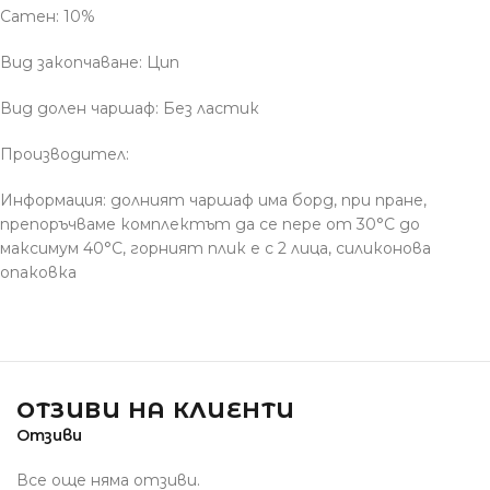
Сатен: 10%
Вид закопчаване: Цип
Вид долен чаршаф: Без ластик
Производител:
Информация: долният чаршаф има борд, при пране,
препоръчваме комплектът да се пере от 30°С до
максимум 40°С, горният плик е с 2 лица, силиконова
опаковка
ОТЗИВИ НА КЛИЕНТИ
Отзиви
Все още няма отзиви.