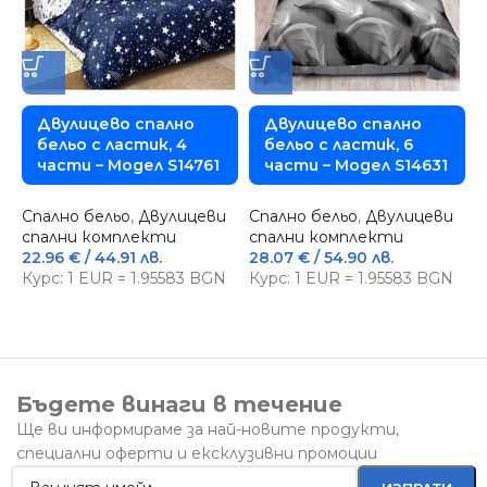
Двулицево спално
Двулицево спално
бельо с ластик, 4
бельо с ластик, 6
части – Модел S14761
части – Модел S14631
Спално бельо
,
Двулицеви
Спално бельо
,
Двулицеви
спални комплекти
спални комплекти
22.96
€
/ 44.91 лв.
28.07
€
/ 54.90 лв.
С
Курс: 1 EUR = 1.95583 BGN
Курс: 1 EUR = 1.95583 BGN
и
1
К
Бъдете винаги в течение
Ще ви информираме за най-новите продукти,
специални оферти и ексклузивни промоции