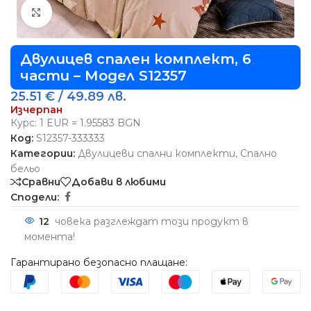
Виж повече
Двулицев спален комплект, 6
части – Модел S12357
25.51
€
/ 49.89 лв.
Изчерпан
Курс: 1 EUR = 1.95583 BGN
Код:
S12357-333333
Категории:
Двулицеви спални комплекти
,
Спално
бельо
Сравни
Добави в любими
Сподели:
12
човека разглеждат този продукт в
момента!
Гарантирано безопасно плащане: