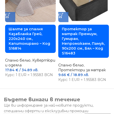
Шалте за спалня
Протектор за
Казабланка Грей,
матрак Премиум,
220х240 см.,
Гумиран,
Капитонирано – Код
Непромокаем, Памук,
S16814
90х200 см., Бял – Код
С
S16483
с
Спално бельо
,
Кувертюри
3
и одеяла
Спално бельо
,
К
17.84
€
/ 34.89 лв.
Протектори за матрак
Курс: 1 EUR = 1.95583 BGN
9.66
€
/ 18.89 лв.
Курс: 1 EUR = 1.95583 BGN
Бъдете винаги в течение
Ще ви информираме за най-новите продукти,
специални оферти и ексклузивни промоции