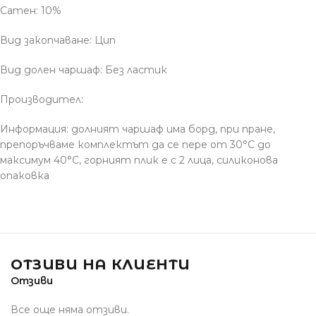
Сатен: 10%
Вид закопчаване: Цип
Вид долен чаршаф: Без ластик
Производител:
Информация: долният чаршаф има борд, при пране,
препоръчваме комплектът да се пере от 30°С до
максимум 40°С, горният плик е с 2 лица, силиконова
опаковка
ОТЗИВИ НА КЛИЕНТИ
Отзиви
Все още няма отзиви.