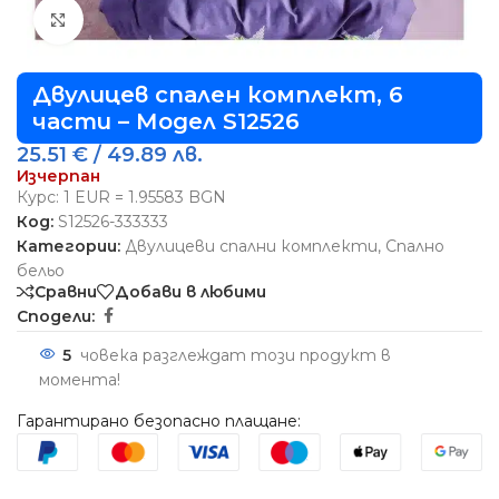
Виж повече
Двулицев спален комплект, 6
части – Модел S12526
25.51
€
/ 49.89 лв.
Изчерпан
Курс: 1 EUR = 1.95583 BGN
Код:
S12526-333333
Категории:
Двулицеви спални комплекти
,
Спално
бельо
Сравни
Добави в любими
Сподели:
5
човека разглеждат този продукт в
момента!
Гарантирано безопасно плащане: