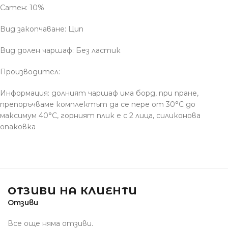
Сатен: 10%
Вид закопчаване: Цип
Вид долен чаршаф: Без ластик
Производител:
Информация: долният чаршаф има борд, при пране,
препоръчваме комплектът да се пере от 30°С до
максимум 40°С, горният плик е с 2 лица, силиконова
опаковка
ОТЗИВИ НА КЛИЕНТИ
Отзиви
Все още няма отзиви.