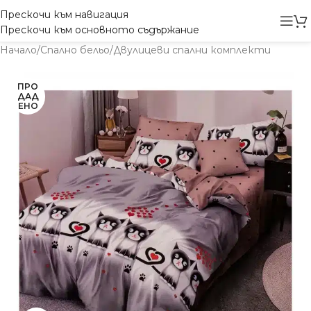
Прескочи към навигация
Прескочи към основното съдържание
Начало
/
Спално бельо
/
Двулицеви спални комплекти
ПРО
ДАД
ЕНО