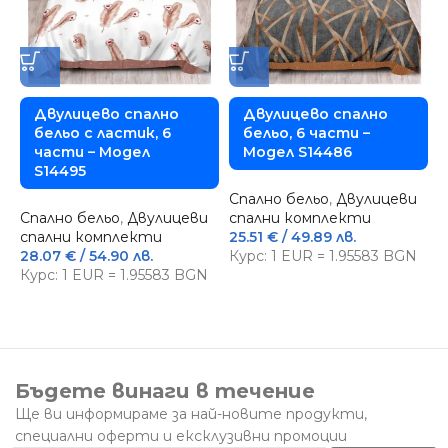
Двулицево спално
Двулицево спално
бельо с ластик, 6
бельо, 6 части –
части – Модел
Модел S14486
S14495
Спално бельо
,
Двулицеви
С
Спално бельо
,
Двулицеви
спални комплекти
с
спални комплекти
25.51
€
/ 49.89 лв.
2
28.07
€
/ 54.90 лв.
Курс: 1 EUR = 1.95583 BGN
К
Курс: 1 EUR = 1.95583 BGN
Бъдете винаги в течение
Ще ви информираме за най-новите продукти,
специални оферти и ексклузивни промоции