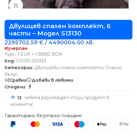
Виж повече
Двулицев спален комплект, 6
части – Модел S13130
2295702.59
€
/ 4490004.00 лв.
Изчерпан
Курс: 1 EUR = 1.95583 BGN
Код:
S13130-333333
Категории:
Двулицеви спални комплекти
,
Спално
бельо
Сравни
Добави в любими
Сподели:
12
човека разглеждат този продукт в
момента!
Гарантирано безопасно плащане: