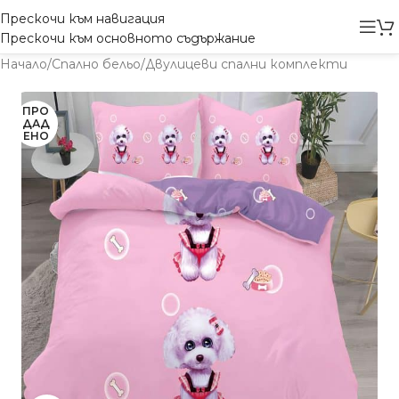
Прескочи към навигация
Прескочи към основното съдържание
Начало
/
Спално бельо
/
Двулицеви спални комплекти
ПРО
ДАД
ЕНО