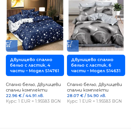
Двулицево спално
Двулицево спално
бельо с ластик, 4
бельо с ластик, 6
части – Модел S14761
части – Модел S14631
Спално бельо
,
Двулицеви
Спално бельо
,
Двулицеви
спални комплекти
спални комплекти
22.96
€
/ 44.91 лв.
28.07
€
/ 54.90 лв.
Курс: 1 EUR = 1.95583 BGN
Курс: 1 EUR = 1.95583 BGN
С
з
1
К