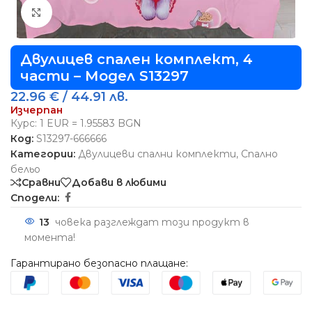
Виж повече
Двулицев спален комплект, 4
части – Модел S13297
22.96
€
/ 44.91 лв.
Изчерпан
Курс: 1 EUR = 1.95583 BGN
Код:
S13297-666666
Категории:
Двулицеви спални комплекти
,
Спално
бельо
Сравни
Добави в любими
Сподели:
13
човека разглеждат този продукт в
момента!
Гарантирано безопасно плащане: