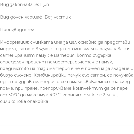
Вид закопчаване: Цип
Вид долен чаршаф: Без ластик
Производител:
Информация: снимката има за цел основно да представи
модела, като е възможно да има минимални разминавания,
сатенираният памук е материя, която съдържа
определен процент полиестер, съчетан с памук,
предимство на тази материя е че е по-лесна за гладене и
бързо съхнене. Комбинирайки памук със сатен, се получава
една по-здрава материя и се намаля свиваемостта след
пране, при пране, препоръчваме комплектът да се пере
от 30°С до максимум 40°С, горният плик е с 2 лица,
силиконова опаковка