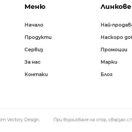
Меню
Линкове
Начало
Най-продав
Продукти
Наскоро до
Сервиз
Промоции
За нас
Марки
Контаки
Блог
н от
Vectory Design
.
При възникване на спор, свързан 