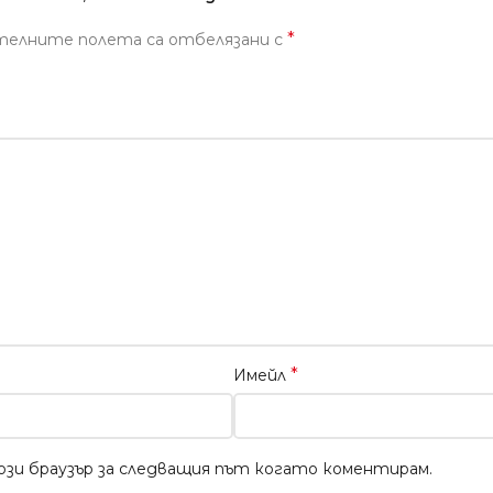
*
телните полета са отбелязани с
*
Имейл
този браузър за следващия път когато коментирам.