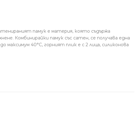
 сатенираният памук е материя, която съдържа
хнене. Комбинирайки памук със сатен, се получава една
о максимум 40°С, горният плик е с 2 лица, силиконова