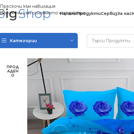
Прескочи към навигация
Прескочи към основното съдържание
Начало
Продукти
Сервиз
За нас
Категории
Начало
/
Спално бельо
/
Двулицеви спални комплекти
/
Двулиц
ПРОД
АДЕН
О