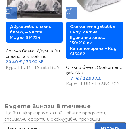
Двулицево спално
Олекотена завивка
бельо, 4 части –
Сноу, Лятна,
Модел S14724
Единично легло,
150/210 см.,
Капитонирана – Код
Спално бельо
,
Двулицеви
S16482
спални комплекти
С
20.40
€
/ 39.90 лв.
с
Курс: 1 EUR = 1.95583 BGN
Спално бельо
,
Олекотени
2
завивки
К
11.71
€
/ 22.90 лв.
Курс: 1 EUR = 1.95583 BGN
Бъдете винаги в течение
Ще ви информираме за най-новите продукти,
специални оферти и ексклузивни промоции