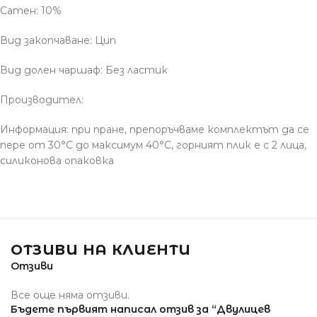
Сатен: 10%
Вид закопчаване: Цип
Вид долен чаршаф: Без ластик
Производител:
Информация: при пране, препоръчваме комплектът да се
пере от 30°С до максимум 40°С, горният плик е с 2 лица,
силиконова опаковка
ОТЗИВИ НА КЛИЕНТИ
Отзиви
Все още няма отзиви.
Бъдете първият написал отзив за “Двулицев