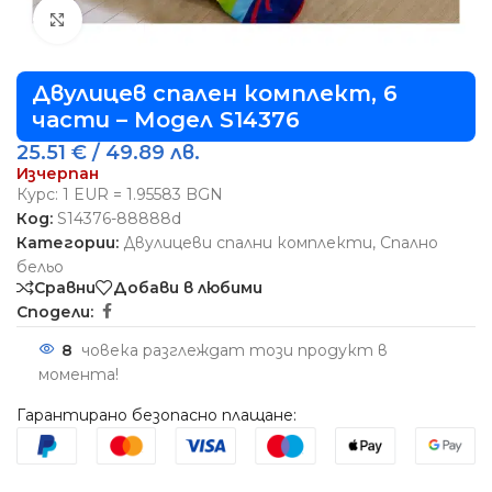
Виж повече
Двулицев спален комплект, 6
части – Модел S14376
25.51
€
/ 49.89 лв.
Изчерпан
Курс: 1 EUR = 1.95583 BGN
Код:
S14376-88888d
Категории:
Двулицеви спални комплекти
,
Спално
бельо
Сравни
Добави в любими
Сподели:
8
човека разглеждат този продукт в
момента!
Гарантирано безопасно плащане: