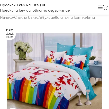
Прескочи към навигация
Прескочи към основното съдържание
Начало
/
Спално бельо
/
Двулицеви спални комплекти
ПРО
ДАД
ЕНО