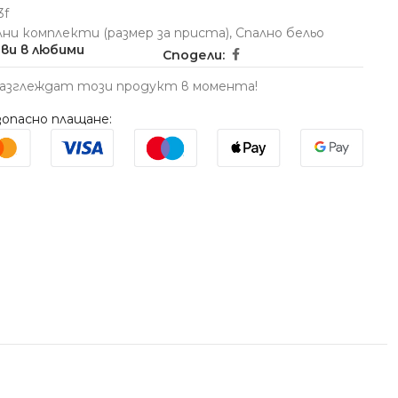
3f
лни комплекти (размер за приста)
,
Спално бельо
ви в любими
Сподели:
разглеждат този продукт в момента!
опасно плащане: