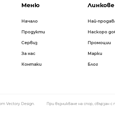
Меню
Линкове
Начало
Най-продав
Продукти
Наскоро до
Сервиз
Промоции
За нас
Марки
Контаки
Блог
н от
Vectory Design
.
При възникване на спор, свързан 