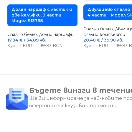
Долен чаршаф с ластик и
Двулицево спално 
две калъфки, 3 части –
4 части – Модел S1
Модел S13738
Спално бельо
,
Двулиц
Спално бельо
,
Долни чаршафи
спални комплекти
17.84
€
/ 34.89 лв.
20.40
€
/ 39.90 лв.
Курс: 1 EUR = 1.95583 BGN
Курс: 1 EUR = 1.95583
Бъдете винаги в течени
Ще ви информираме за най-новите пр
оферти и ексклузивни промоции