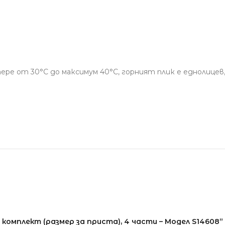
пере от 30°С до максимум 40°С, горният плик е еднолице
комплект (размер за приста), 4 части – Модел S14608”