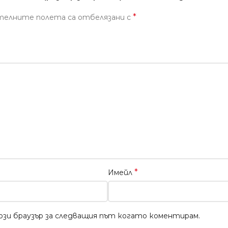
*
телните полета са отбелязани с
*
Имейл
този браузър за следващия път когато коментирам.