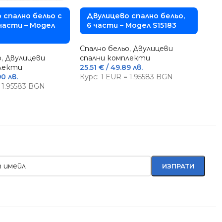
а
 спално бельо с
Двулицево спално бельо,
Спа
 части – Модел
6 части – Модел S15183
ма
61.3
Спално бельо
,
Двулицеви
85.0
о
,
Двулицеви
спални комплекти
Кур
плекти
25.51
€
/ 49.89 лв.
90 лв.
Курс: 1 EUR = 1.95583 BGN
= 1.95583 BGN