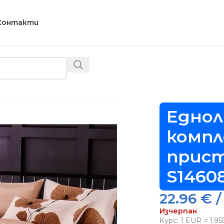
Контакти
)
/
Еднолицев спален комплект (размер за приста), 4 час
Еднол
компл
прист
S1460
22.96
€
/
Изчерпан
Курс: 1 EUR = 1.9