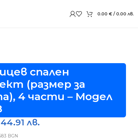
0.00
€
/ 0.00 лв.
ти – Модел S14608
ицев спален
ект (размер за
а), 4 части – Модел
8
 44.91 лв.
5583 BGN