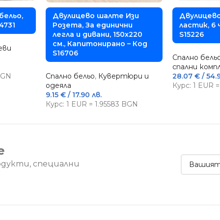
бельо,
Двулицево шалте Изи
Двулицево
4731
Розета, За единични
ластик, 6
легла и дивани, 150х220
S15226
см., Капитонирано – Код
еви
S16706
Спално бель
спални ком
 BGN
Спално бельо
,
Кувертюри и
28.07
€
/ 54.
одеяла
Курс: 1 EUR 
9.15
€
/ 17.90 лв.
Курс: 1 EUR = 1.95583 BGN
е
одукти, специални