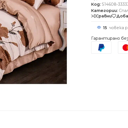
Код:
S14608-3333
Категории:
Спа
Сравни
Доба
15
човека 
Гарантирано без