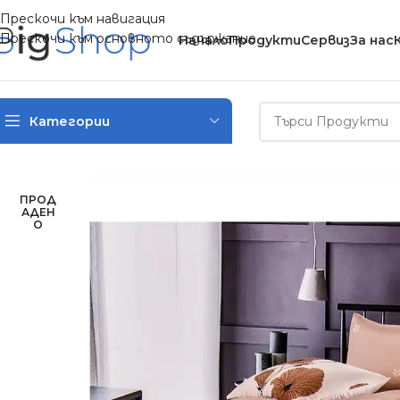
Прескочи към навигация
Прескочи към основното съдържание
Начало
Продукти
Сервиз
За нас
Категории
Начало
/
Спално бельо
/
Спални комплекти (размер за приста
ПРОД
АДЕН
О