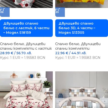
Двулицево спално
Двулицево спално
бельо с ластик, 6 части
бельо 3D, 4 части –
– Модел S18159
Модел S13305
Спално бельо
,
Двулицеви
Спално бельо
,
Двулицеви
спални комплекти с ластик
спални комплекти
28.99
€
/ 56.70 лв.
22.96
€
/ 44.91 лв.
Курс: 1 EUR = 1.95583 BGN
Курс: 1 EUR = 1.95583 BGN