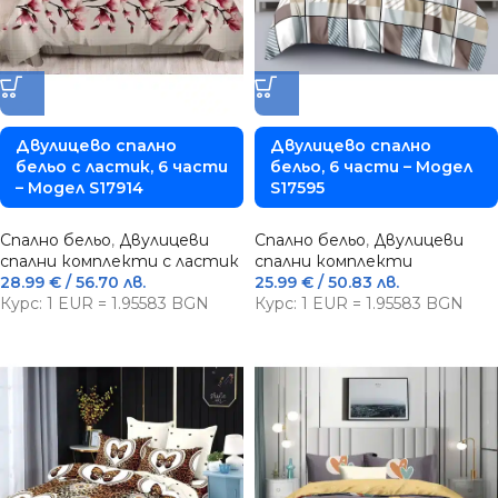
Двулицево спално
Двулицево спално
бельо с ластик, 6 части
бельо, 6 части – Модел
– Модел S17914
S17595
Спално бельо
,
Двулицеви
Спално бельо
,
Двулицеви
спални комплекти с ластик
спални комплекти
28.99
€
/ 56.70 лв.
25.99
€
/ 50.83 лв.
Курс: 1 EUR = 1.95583 BGN
Курс: 1 EUR = 1.95583 BGN