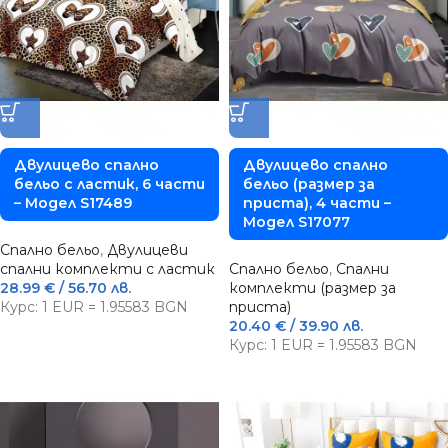
Двулицево спално
Двулицево спално
бельо с ластик, 6 части
бельо (размер за
– Модел S17489
приста), 4 части –
Модел S17077
Спално бельо
,
Двулицеви
спални комплекти с ластик
Спално бельо
,
Спални
28.99
€
/ 56.70 лв.
комплекти (размер за
Курс: 1 EUR = 1.95583 BGN
приста)
20.40
€
/ 39.90 лв.
Курс: 1 EUR = 1.95583 BGN