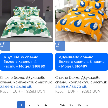
Двулицево спално
Двулицево спално
бельо с ластик, 4
бельо с ластик, 6 части
части – Модел S16889
– Модел S16487
Спално бельо
,
Двулицеви
Спално бельо
,
Двулицеви
спални комплекти с ластик
спални комплекти с ластик
22.99
€
/ 44.96 лв.
28.99
€
/ 56.70 лв.
Курс: 1 EUR = 1.95583 BGN
Курс: 1 EUR = 1.95583 BGN
1
2
3
4
…
94
95
96
→