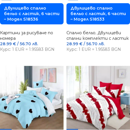
Двулицево спално
Двулицево спално
бельо с ластик, 6 части
бельо с ластик, 6 части
– Модел S18536
– Модел S18533
Картини за рисуване по
Спално бельо
,
Двулицеви
номера
спални комплекти с ластик
28.99
€
/ 56.70 лв.
28.99
€
/ 56.70 лв.
Курс: 1 EUR = 1.95583 BGN
Курс: 1 EUR = 1.95583 BGN