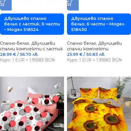
Двулицево спално
Двулицево спално
бельо с ластик, 6 части
бельо, 6 части – Модел
– Модел S18524
S18430
Спално бельо
,
Двулицеви
Спално бельо
,
Двулицеви
спални комплекти с ластик
спални комплекти
28.99
€
/ 56.70 лв.
25.99
€
/ 50.83 лв.
Курс: 1 EUR = 1.95583 BGN
Курс: 1 EUR = 1.95583 BGN