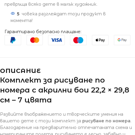
превръща всяко дете в малък художник.
5
човека разглеждат този продукт в
момента!
Гарантирано безопасно плащане:
ОПИСАНИЕ
Комплект за рисуване по
номера с акрилни бои 22,2 × 29,8
см – 7 цвята
Развийте въображението и творческите умения на
вашето дете с този комплект за
рисуване по номера
.
Благодарение на предварително отпечатаната схема и
номерираните полета, рисуването е лесно, забавно и