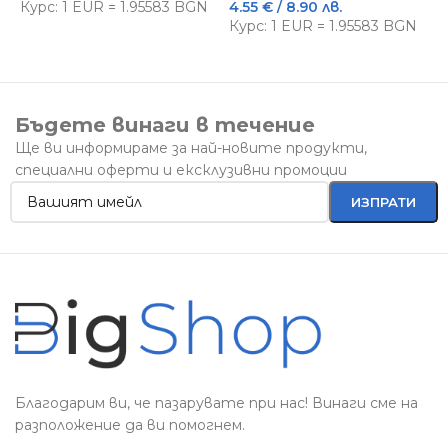
Курс: 1 EUR = 1.95583 BGN
4.55
€
/ 8.90 лв.
К
Курс: 1 EUR = 1.95583 BGN
Бъдете винаги в течение
Ще ви информираме за най-новите продукти,
специални оферти и ексклузивни промоции
Благодарим ви, че пазарувате при нас! Винаги сме на
разположение да ви помогнем.