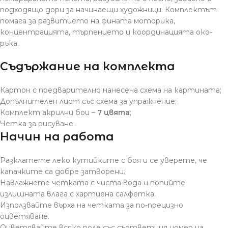
подходящо дори за начинаещи художници. Комплектът
помага за развитието на фината моторика,
концентрацията, търпението и координацията око-
ръка.
Съдържание на комплекта
Картон с предварително нанесена схема на картината;
Допълнителен лист със схема за упражнение;
Комплект акрилни бои –
7 цвята
;
Четка за рисуване.
Начин на работа
Разклатете леко кутийките с боя и се уверете, че
капачките са добре затворени.
Навлажнете четката с чиста вода и попийте
излишната влага с хартиена салфетка.
Използвайте върха на четката за по-прецизно
оцветяване.
Оцветявайте всяко поле със съответния номер на