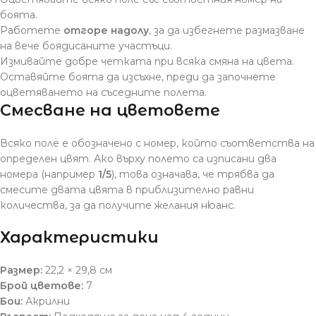
боята.
Работете
отгоре надолу
, за да избегнете размазване
на вече боядисаните участъци.
Измивайте добре четката при всяка смяна на цвета.
Оставяйте боята да изсъхне, преди да започнете
оцветяването на съседните полета.
Смесване на цветовете
Всяко поле е обозначено с номер, който съответства на
определен цвят. Ако върху полето са изписани два
номера (например
1/5
), това означава, че трябва да
смесите двата цвята в приблизително равни
количества, за да получите желания нюанс.
Характеристики
Размер:
22,2 × 29,8 см
Брой цветове:
7
Бои:
Акрилни