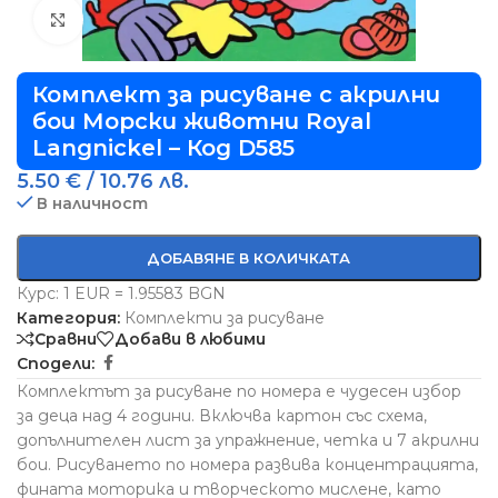
Виж повече
Комплект за рисуване с акрилни
бои Морски животни Royal
Langnickel – Код D585
5.50
€
/ 10.76 лв.
В наличност
ДОБАВЯНЕ В КОЛИЧКАТА
Курс: 1 EUR = 1.95583 BGN
Категория:
Комплекти за рисуване
Сравни
Добави в любими
Сподели:
Комплектът за рисуване по номера е чудесен избор
за деца над 4 години. Включва картон със схема,
допълнителен лист за упражнение, четка и 7 акрилни
бои. Рисуването по номера развива концентрацията,
фината моторика и творческото мислене, като