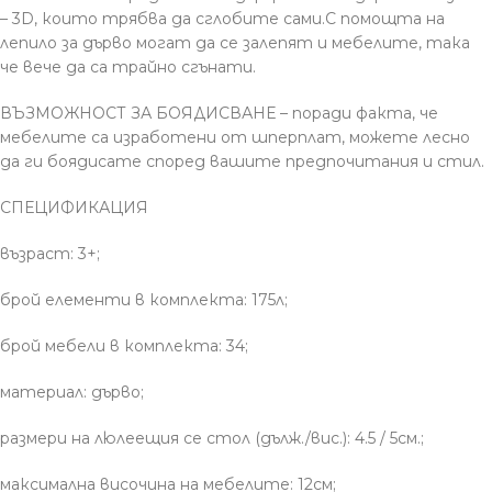
– 3D, които трябва да сглобите сами.С помощта на
лепило за дърво могат да се залепят и мебелите, така
че вече да са трайно сгънати.
ВЪЗМОЖНОСТ ЗА БОЯДИСВАНЕ – поради факта, че
мебелите са изработени от шперплат, можете лесно
да ги боядисате според вашите предпочитания и стил.
СПЕЦИФИКАЦИЯ
възраст: 3+;
брой елементи в комплекта: 175л;
брой мебели в комплекта: 34;
материал: дърво;
размери на люлеещия се стол (дълж./вис.): 4.5 / 5см.;
максимална височина на мебелите: 12см;