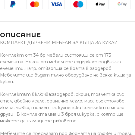
ОПИСАНИЕ
КОМПЛЕКТ ДЪРВЕНИ МЕБЕЛИ ЗА КЪЩА ЗА КУКЛИ
Комплект от 34 бр мебели състоящи се от 175
елемента. Някои от мебелите съдържат подвижни
елементи, напр. отваряща се врата в гардероб.
Мебелите ще бъдат пълно оборудване на всяка къща за
кукли.
Комплектът включва:гардероб, скрин, тоалетка със
стол, двойно легло, единично легло, маса със столове,
люлка, мивка, тоалетна, кухненски комплект и много
други . В комплекта има и 3 броя шкурка, с която ще
можете да изгладите ръбовете.
Мебелите се предлагат под формата на дървени пъзели