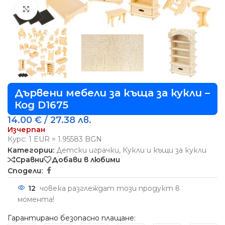
Виж повече
Дървени мебели за къща за кукли –
Код D1675
14.00
€
/ 27.38 лв.
Изчерпан
Курс: 1 EUR = 1.95583 BGN
Категории:
Детски играчки
,
Кукли и къщи за кукли
Сравни
Добави в любими
Сподели:
12
човека разглеждат този продукт в
момента!
Гарантирано безопасно плащане: