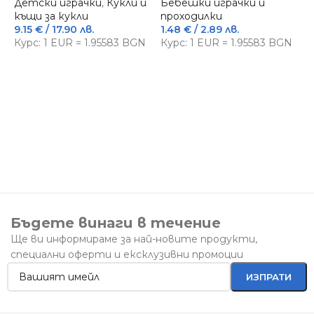
Детски играчки
,
Кукли и
Бебешки играчки и
къщи за кукли
проходилки
9.15
€
/ 17.90 лв.
1.48
€
/ 2.89 лв.
Курс: 1 EUR = 1.95583 BGN
Курс: 1 EUR = 1.95583 BGN
Д
К
5
5
К
Бъдете винаги в течение
Ще ви информираме за най-новите продукти,
специални оферти и ексклузивни промоции