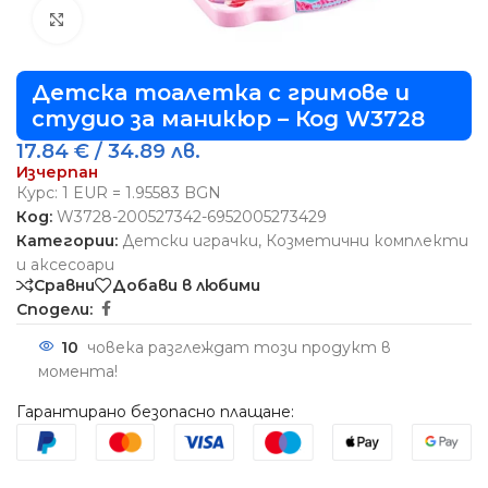
Виж повече
Детска тоалетка с гримове и
студио за маникюр – Код W3728
17.84
€
/ 34.89 лв.
Изчерпан
Курс: 1 EUR = 1.95583 BGN
Код:
W3728-200527342-6952005273429
Категории:
Детски играчки
,
Козметични комплекти
и аксесоари
Сравни
Добави в любими
Сподели:
10
човека разглеждат този продукт в
момента!
Гарантирано безопасно плащане: