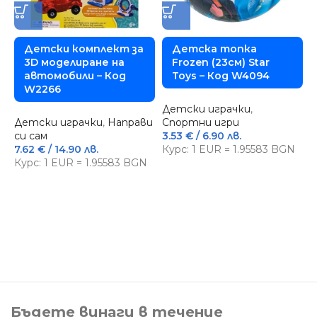
Детски комплект за
Детска топка
3D моделиране на
Frozen (23см) Star
автомобили – Код
Toys – Код W4094
W2266
Детски играчки
,
Д
Детски играчки
,
Направи
Спортни игри
п
си сам
3.53
€
/ 6.90 лв.
7.62
€
/ 14.90 лв.
Курс: 1 EUR = 1.95583 BGN
3
4
Курс: 1 EUR = 1.95583 BGN
К
Бъдете винаги в течение