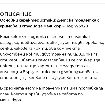
ОПИСАНИЕ
Основни характеристики: Детска тоалетка с
гримове и студио за маникюр – Код W3728
Комплектът съдържа настолна тоалетка с
огледало, червила, гланцове за устни, два броката,
сенки, лакове за нокти, два комплекта
изкуствени нокти, двустранна пила, щипка за
стикери, цветни самозалепващи се стикери за
нокти, шишенце картинки с плодчета за
апликация върху маникюра и двойнозалепващи
стикери за залепване на изкуствените нокти.
В средната част на тоалетката има поставка за
длан, което я прави удобна за работа по
маникюра.