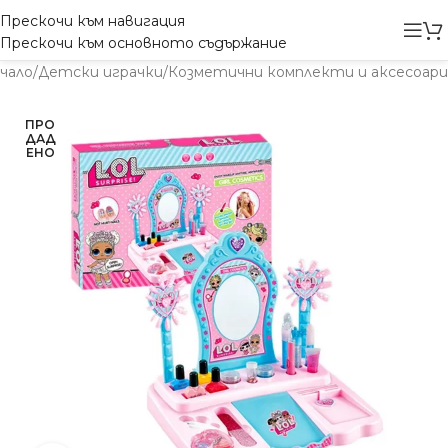
Прескочи към навигация
Прескочи към основното съдържание
чало
/
Детски играчки
/
Козметични комплекти и аксесоари
ПРО
ДАД
ЕНО