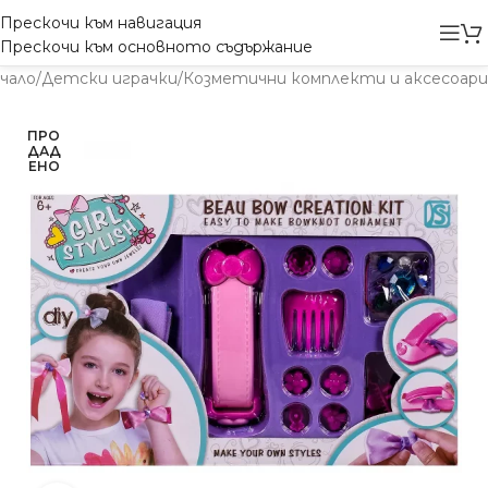
Прескочи към навигация
Прескочи към основното съдържание
чало
/
Детски играчки
/
Козметични комплекти и аксесоари
ПРО
ДАД
ЕНО