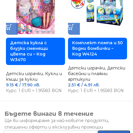
Детска кукла с
Комплект помпа и 50
блузки сменящи
водни бомбички –
цвета си – Код
Код W4124
W3470
Д
Детски играчки
,
Детски
с
Детски играчки
,
Кукли и
басейни и плажни
1
къщи за кукли
артикули
К
9.15
€
/ 17.90 лв.
2.51
€
/ 4.91 лв.
Курс: 1 EUR = 1.95583 BGN
Курс: 1 EUR = 1.95583 BGN
Бъдете винаги в течение
Ще ви информираме за най-новите продукти,
специални оферти и ексклузивни промоции