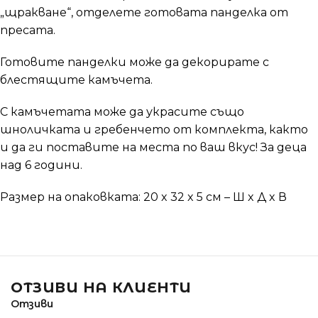
„щракване“, отделете готовата панделка от
пресата.
Готовите панделки може да декорирате с
блестящите камъчета.
С камъчетата може да украсите също
шноличката и гребенчето от комплекта, както
и да ги поставите на места по ваш вкус! За деца
над 6 години.
Размер на опаковката: 20 x 32 x 5 см – Ш x Д x В
ОТЗИВИ НА КЛИЕНТИ
Отзиви