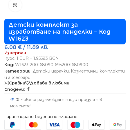
Виж повече
Детски комплект за
изработване на панделки – Код
W1623
6.08
€
/ 11.89 лв.
Изчерпан
Курс: 1 EUR = 1.95583 BGN
Код:
W1623-200168090-6952001680900
Категории:
Детски играчки
,
Козметични комплекти
и аксесоари
Сравни
Добави в любими
Сподели:
2
човека разглеждат този продукт в
момента!
Гарантирано безопасно плащане: