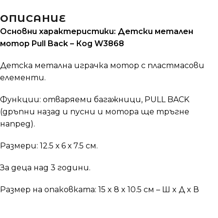
ОПИСАНИЕ
Основни характеристики: Детски метален
мотор Pull Back – Код W3868
Детска метална играчка мотор с пластмасови
елементи.
Функции: отваряеми багажници, PULL BACK
(дръпни назад и пусни и мотора ще тръгне
напред).
Размери: 12.5 х 6 х 7.5 см.
За деца над 3 години.
Размер на опаковката: 15 x 8 x 10.5 см – Ш x Д x В