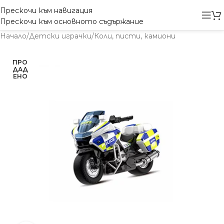
Прескочи към навигация
Прескочи към основното съдържание
Начало
/
Детски играчки
/
Коли, писти, камиони
ПРО
ДАД
ЕНО