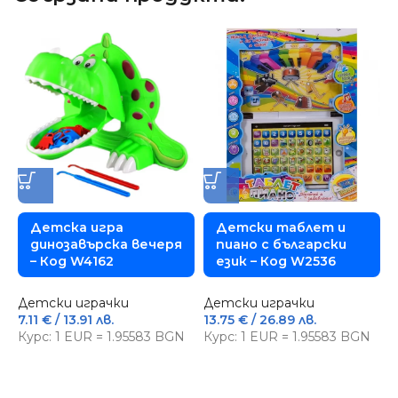
Детска игра
Детски таблет и
динозавърска вечеря
пиано с български
– Код W4162
език – Код W2536
Детски играчки
Детски играчки
Д
7.11
€
/ 13.91 лв.
13.75
€
/ 26.89 лв.
С
Курс: 1 EUR = 1.95583 BGN
Курс: 1 EUR = 1.95583 BGN
3
К