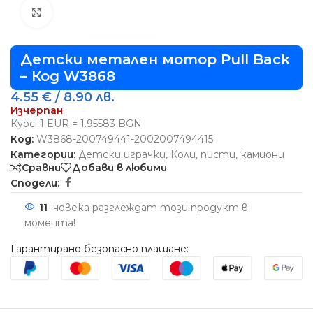
Виж повече
Детски метален мотор Pull Back
– Код W3868
4.55
€
/ 8.90 лв.
Изчерпан
Курс: 1 EUR = 1.95583 BGN
Код:
W3868-200749441-2002007494415
Категории:
Детски играчки
,
Коли, писти, камиони
Сравни
Добави в любими
Сподели:
11
човека разглеждат този продукт в
момента!
Гарантирано безопасно плащане: