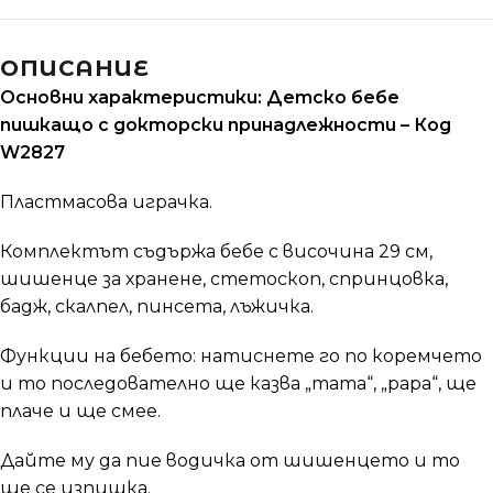
ОПИСАНИЕ
Основни характеристики: Детско бебе
пишкащо с докторски принадлежности – Код
W2827
Пластмасова играчка.
Комплектът съдържа бебе с височина 29 см,
шишенце за хранене, стетоскоп, спринцовка,
бадж, скалпел, пинсета, лъжичка.
Функции на бебето: натиснете го по коремчето
и то последователно ще казва „mama“, „papa“, ще
плаче и ще смее.
Дайте му да пие водичка от шишенцето и то
ще се изпишка.