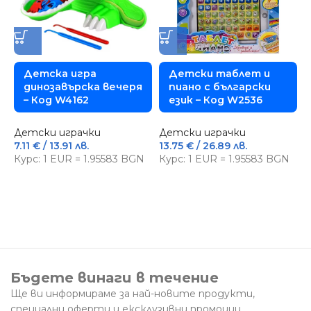
Детска игра
Детски таблет и
динозавърска вечеря
пиано с български
– Код W4162
език – Код W2536
Детски играчки
Детски играчки
Д
7.11
€
/ 13.91 лв.
13.75
€
/ 26.89 лв.
С
Курс: 1 EUR = 1.95583 BGN
Курс: 1 EUR = 1.95583 BGN
3
К
Бъдете винаги в течение
Ще ви информираме за най-новите продукти,
специални оферти и ексклузивни промоции