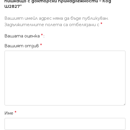
пишкащо с докторски принадлежности – Код
W2827”
Вашият имейл адрес няма да бъде публикуван.
*
Задължителните полета са отбелязани с
*
Вашата оценка
*
Вашият отзив
*
Име