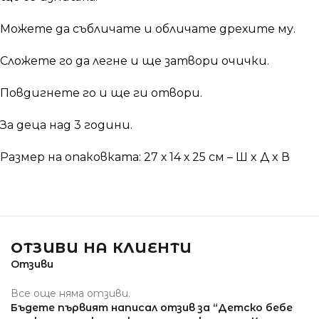
Можете да събличате и обличате дрехите му.
Сложете го да легне и ще затвори очички.
Повдигнете го и ще ги отвори.
За деца над 3 години.
Размер на опаковката: 27 х 14 х 25 см – Ш x Д x В
ОТЗИВИ НА КЛИЕНТИ
Отзиви
Все още няма отзиви.
Бъдете първият написал отзив за “Детско бебе