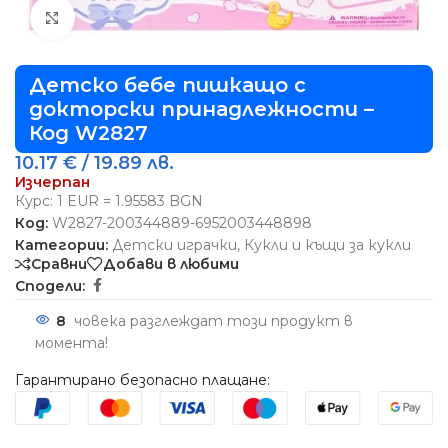
Виж повече
Детско бебе пишкащо с
докторски принадлежности –
Код W2827
10.17
€
/ 19.89 лв.
Изчерпан
Курс: 1 EUR = 1.95583 BGN
Код:
W2827-200344889-6952003448898
Категории:
Детски играчки
,
Кукли и къщи за кукли
Сравни
Добави в любими
Сподели:
8
човека разглеждат този продукт в
момента!
Гарантирано безопасно плащане: