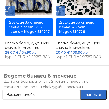
Двулицево спално
Двулицево спално
бельо с ластик, 6
бельо, 4 части –
части – Модел S14747
Модел S14726
Спално бельо
,
Двулицеви
Спално бельо
,
Двулицеви
С
спални комплекти
спални комплекти
с
28.07
€
/ 54.90 лв.
20.40
€
/ 39.90 лв.
2
Курс: 1 EUR = 1.95583 BGN
Курс: 1 EUR = 1.95583 BGN
К
Бъдете винаги в течение
Ще ви информираме за най-новите продукти,
специални оферти и ексклузивни промоции