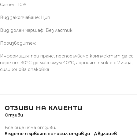
Сатен: 10%
Вид закопчаване: Цип
Вид долен чаршаф: Без ластик
Производител:
Информация: при пране, препоръчваме комплектът да се
пере от 30°С до максимум 40°С, горният плик е с 2 лица,
силиконова опаковка
ОТЗИВИ НА КЛИЕНТИ
Отзиви
Все още няма отзиви.
Бъдете първият написал отзив за “Двулицев