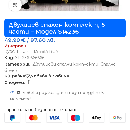
Виж повече
Двулицев спален комплект, 6
части – Модел S14236
49.90
€
/ 97.60 лв.
Изчерпан
Курс: 1 EUR = 1.95583 BGN
Код:
S14236-666666
Категории:
Двулицеви спални комплекти
,
Спално
бельо
Сравни
Добави в любими
Сподели:
12
човека разглеждат този продукт в
момента!
Гарантирано безопасно плащане: