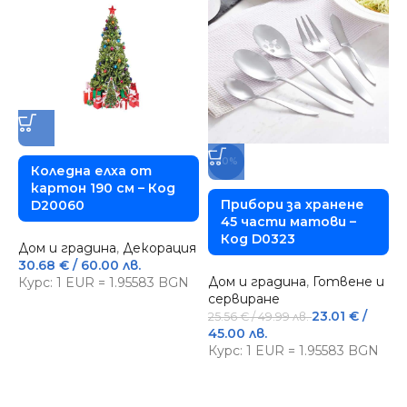
-10%
Коледна елха от
картон 190 см – Код
Прибори за хранене
D20060
45 части матови –
Д
Код D0323
Дом и градина
,
Декорация
М
30.68
€
/ 60.00 лв.
с
Дом и градина
,
Готвене и
Курс: 1 EUR = 1.95583 BGN
3
сервиране
К
23.01
€
/
25.56
€
/ 49.99 лв.
45.00 лв.
Курс: 1 EUR = 1.95583 BGN