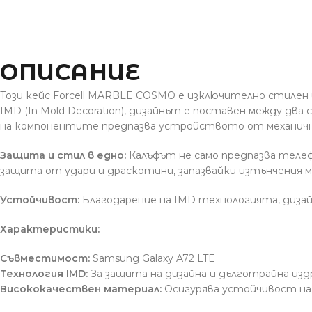
ОПИСАНИЕ
Този кейс Forcell MARBLE COSMO е изключително стилен
IMD (In Mold Decoration), дизайнът е поставен между д
на компонентите предпазва устройството от механични
Защита и стил в едно:
Калъфът не само предпазва телеф
защита от удари и драскотини, запазвайки изтънчения м
Устойчивост:
Благодарение на IMD технологията, дизайн
Характеристики:
Съвместимост:
Samsung Galaxy A72 LTE
Технология IMD:
За защита на дизайна и дълготрайна из
Висококачествен материал:
Осигурява устойчивост на