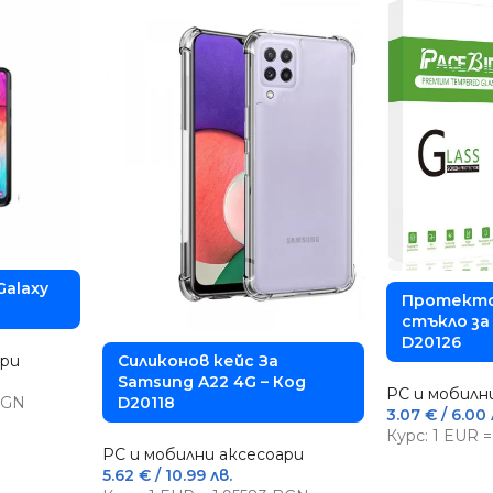
Galaxy
Протекто
стъкло за 
D20126
Силиконов кейс За
ари
Samsung A22 4G – Код
PC и мобилн
D20118
 BGN
3.07
€
/ 6.00 
Курс: 1 EUR 
PC и мобилни аксесоари
5.62
€
/ 10.99 лв.