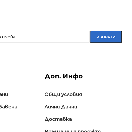
Доп. Инфо
ани
Общи условия
бавени
Лични Данни
Доставкa
Връщане на продукт