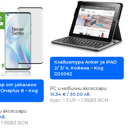
Клавиатура Anker за IPAD
2/ 3/ 4, Кожена – Kод
D20062
К
р от закалено
PC и мобилни аксесоари
X
Oneplus 8 – Код
15.34
€
/ 30.00 лв.
D
Курс: 1 EUR = 1.95583 BGN
PC 
и аксесоари
4.0
лв.
Кур
= 1.95583 BGN