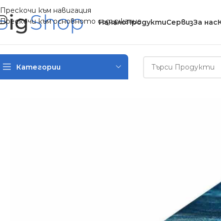
Прескочи към навигация
Прескочи към основното съдържание
Начало
Продукти
Сервиз
За нас
Категории
Начало
/
PC и мобилни аксесоари
/
Кейс за Samsung Galaxy A7