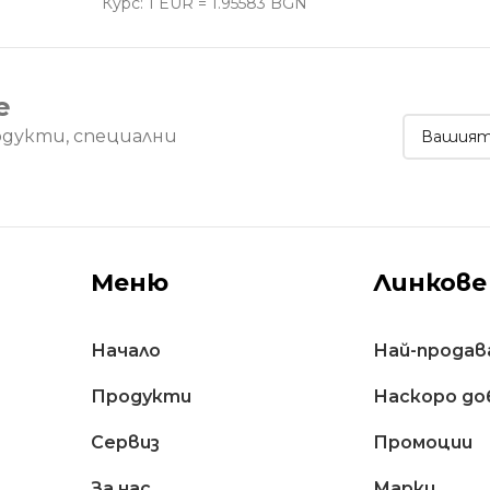
Курс: 1 EUR = 1.95583 BGN
е
одукти, специални
Меню
Линкове
Начало
Най-продав
Продукти
Наскоро до
Сервиз
Промоции
За нас
Марки