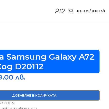
0.00
€
/ 0.00 лв.
за Samsung Galaxy A72
Код D20112
9.00 лв.
ДОБАВЯНЕ В КОЛИЧКАТА
5583 BGN
и мобилни аксесоари