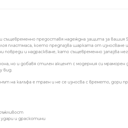
 и същевременно предоставя надеждна защита за вашия S
ва слоя пластмаса, което предпазва шарката от износван
 повреди и надраскване, като същевременно запазва не
она, но и добавя стилен акцент с модерния си мраморен
у вид.
ът на калъфа е траен и не се износва с времето, дори п
дръжливост
 удари и драскотини