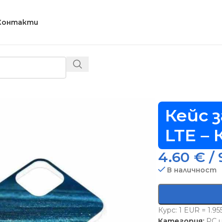
Контакти
2 LTE – Код D20112
Кейс 
LTE – 
4.60
€
/ 
В наличност
Курс: 1 EUR = 1.9
Категория:
PC 