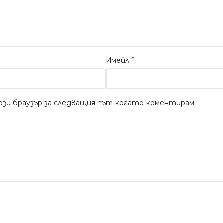
*
Имейл
този браузър за следващия път когато коментирам.