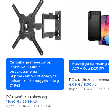
Стойка за телевизор
Калъф за Samsung 
Izoxis 32-58 инча,
A70 – Код D20107
регулиране на
въртенето 180 градуса,
PC и мобилни аксесо
наклон +- 15 градуса – Код
4.09
€
/ 8.00 лв.
D1642
Курс: 1 EUR = 1.95583
PC и мобилни аксесоари
18.40
€
/ 35.99 лв.
Курс: 1 EUR = 1.95583 BGN