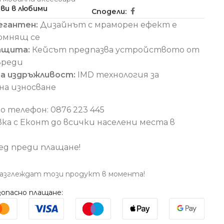
ви в любими
Сподели:
егантен:
Дизайнът с мраморен ефект е
помнящ се
ащита:
Кейсът предпазва устройството от
вреди
а издръжливост:
IMD технология за
на износване
о телефон: 0876 223 445
вка с Еконт до всички населени места в
ед преди плащане!
разглеждат този продукт в момента!
опасно плащане: