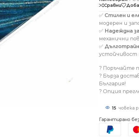
Сравни
Доба
✅
Стилен и ел
модерен и за
✅
Надеждна з
механични по
✅
Дълготрайн
устойчивост 
? Поръчайте п
? Бърза доста
България!
? Опция прегл
15
човека 
Гарантирано без