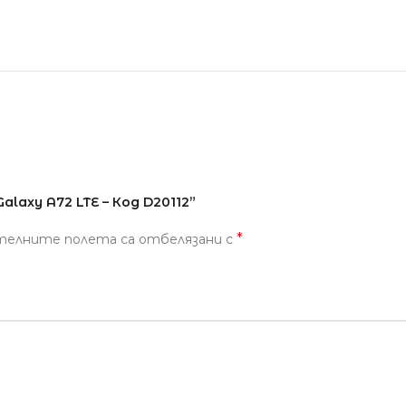
laxy A72 LTE – Код D20112”
*
телните полета са отбелязани с