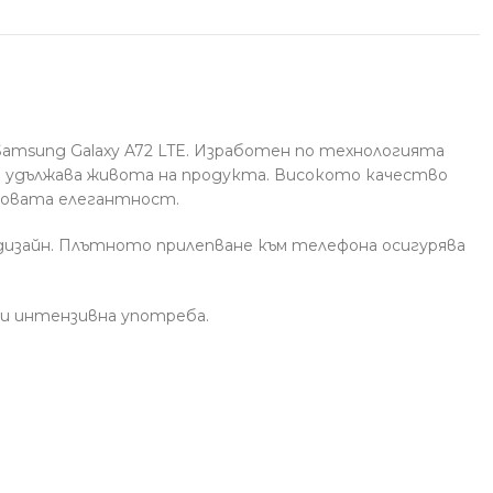
amsung Galaxy A72 LTE. Изработен по технологията
е и удължава живота на продукта. Високото качество
говата елегантност.
 дизайн. Плътното прилепване към телефона осигурява
ри интензивна употреба.