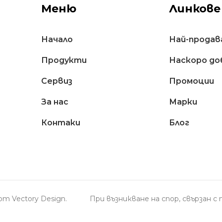
Меню
Линкове
Начало
Най-продав
Продукти
Наскоро до
Сервиз
Промоции
За нас
Марки
Контаки
Блог
н от
Vectory Design
.
При възникване на спор, свързан 