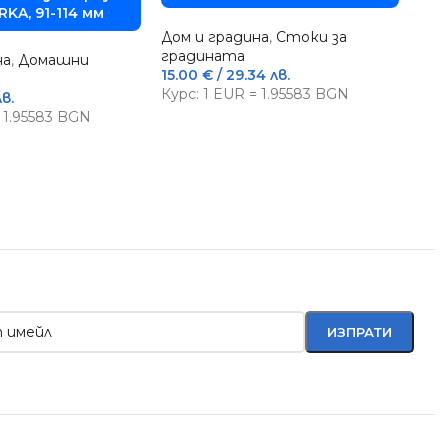
RKA, 91-114 мм
Дом и градина
,
Стоки за
градината
на
,
Домашни
15.00
€
/ 29.34 лв.
С
Курс: 1 EUR = 1.95583 BGN
лв.
з
= 1.95583 BGN
Дом
вин
76.
Кур