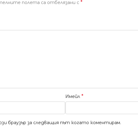
*
телните полета са отбелязани с
*
Имейл
този браузър за следващия път когато коментирам.