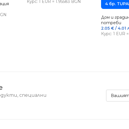
Курс: 1 EUR = 1.95583 BGN
ация
4 бр. TUPA
 BGN
Дом и гради
потреби
2.05
€
/ 4.01 
Курс: 1 EUR 
е
одукти, специални