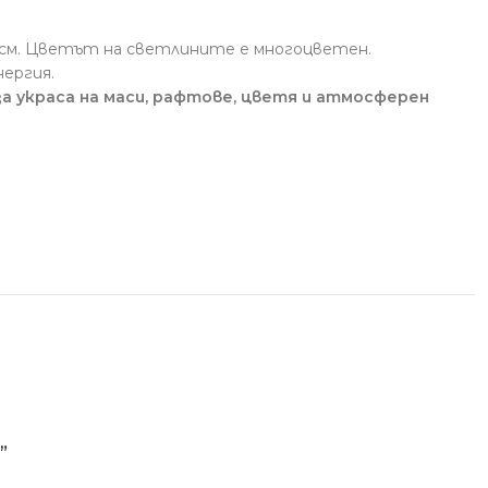
 см. Цветът на светлините е многоцветен.
нергия.
 за украса на маси, рафтове, цветя и атмосферен
”