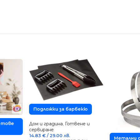
Подложки за барбекю
етове
Дом и градина
,
Готвене и
сервиране
14.83
€
/ 29.00 лв.
Метални с