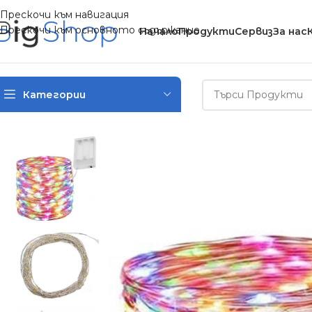
Прескочи към навигация
Прескочи към основното съдържание
Начало
Продукти
Сервиз
За нас
Категории
Начало
/
Дом и градина
/
Осветление
/
Коледни 100 LED ламп