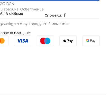
5583 BGN
 и градина
,
Осветление
ви в любими
Сподели:
азглеждат този продукт в момента!
опасно плащане: