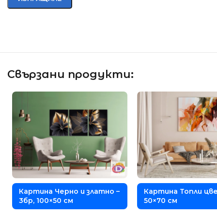
Свързани продукти:
Картина Черно и златно –
Картина Топли цв
3бр, 100×50 см
50×70 см