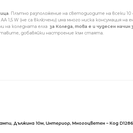
жица
. Плътно разположение на светодиодите на всеки 10
 AA 1,5 W (не са включени) има много ниска консумация на е
ни на коледната елха
за Коледа, това е и чудесен начин
оставите, добавяйки настроение към стаята.
ампи, Дължина 10м, Интериор, Многоцветен – Код D1286