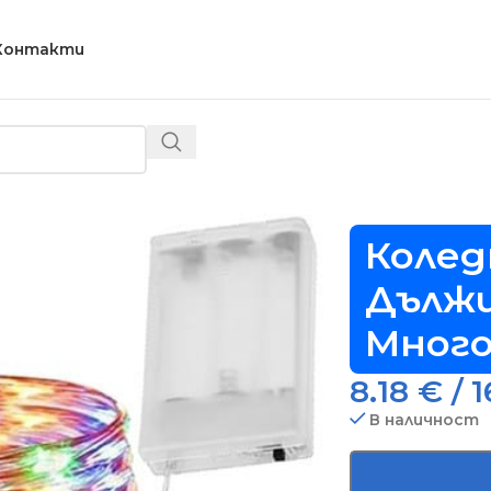
Контакти
и, Дължина 10м, Интериор, Многоцветен – Код D1286
Колед
Дължи
Много
8.18
€
/ 1
В наличност