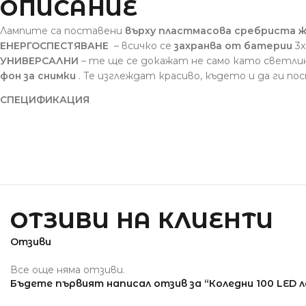
ОПИСАНИЕ
Лампите са поставени
върху пластмасова сребриста 
ЕНЕРГОСПЕСТЯВАНЕ
– всичко се
захранва от батерии
3x
УНИВЕРСАЛНИ
– те ще се докажат не само като светли
фон за снимки
. Те изглеждат красиво, където и да ги п
СПЕЦИФИКАЦИЯ
ОТЗИВИ НА КЛИЕНТИ
Отзиви
Все още няма отзиви.
Бъдете първият написал отзив за “Коледни 100 LED л