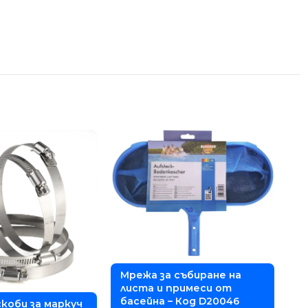
Мрежа за събиране на
листа и примеси от
басейна – Код D20046
коби за маркуч